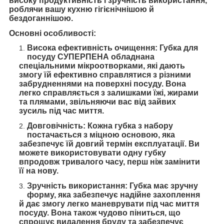
високу продуктивність і зручність використання,
роблячи вашу кухню гігієнічнішою й
бездоганнішою.
Основні особливості:
Висока ефективність очищення: Губка для
посуду СУПЕРПЕНА обладнана
спеціальними мікроотворками, які дають
змогу їй ефективно справлятися з різними
забрудненнями на поверхні посуду. Вона
легко справляється з залишками їжі, жирами
та плямами, звільняючи вас від зайвих
зусиль під час миття.
Довговічність: Кожна губка з набору
постачається з міцною основою, яка
забезпечує їй довгий термін експлуатації. Ви
можете використовувати одну губку
впродовж тривалого часу, перш ніж замінити
її на нову.
Зручність використання: Губка має зручну
форму, яка забезпечує надійне захоплення
й дає змогу легко маневрувати під час миття
посуду. Вона також чудово піниться, що
спрощує видалення бруду та забезпечує