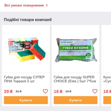
Всі умови повернення
Подібні товари компанії
Губка для посуду СУПЕР
Губка для посуду SUPER
Кухо
ПІНА Toppack 5 шт
CHOICE (Esta ) 5шт 7*5см
«Суп
29
18
18
₴
₴
31 ₴
19 ₴
Купити
Купити