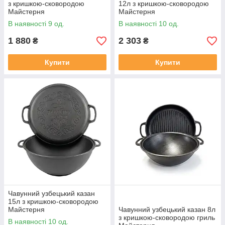
з кришкою-сковородою
12л з кришкою-сковородою
Майстерня
Майстерня
В наявності 9 од.
В наявності 10 од.
1 880
2 303
₴
₴
Купити
Купити
Чавунний узбецький казан
15л з кришкою-сковородою
Майстерня
Чавунний узбецький казан 8л
з кришкою-сковородою гриль
В наявності 10 од.