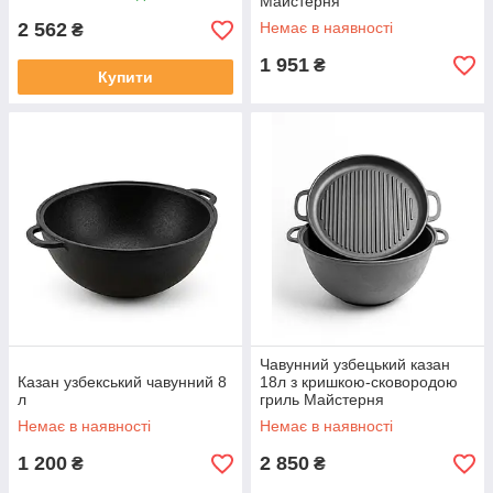
Майстерня
2 562
Немає в наявності
₴
1 951
₴
Купити
Чавунний узбецький казан
Казан узбекський чавунний 8
18л з кришкою-сковородою
л
гриль Майстерня
Немає в наявності
Немає в наявності
1 200
2 850
₴
₴