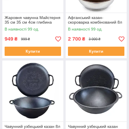
Жаровня чавунна Майстерня
Афганський казан-
35 см 35 см 4см глибина
скороварка комбінований 8л
В наявності 99 од.
В наявності 99 од.
949
2 700
₴
₴
999 ₴
3 000 ₴
Купити
Купити
Чавунний узбецький казан 8л
Чавунний узбецький казан