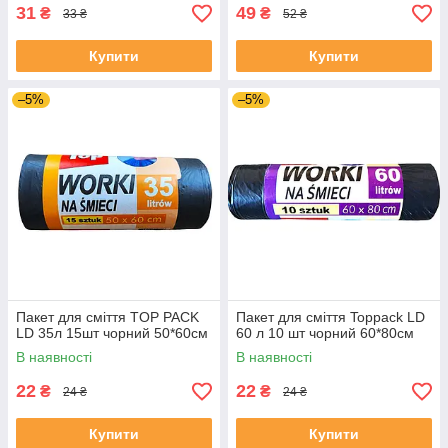
31
49
₴
₴
33 ₴
52 ₴
Купити
Купити
–5%
–5%
Пакет для сміття TOP PACK
Пакет для сміття Toppack LD
LD 35л 15шт чорний 50*60см
60 л 10 шт чорний 60*80см
В наявності
В наявності
22
22
₴
₴
24 ₴
24 ₴
Купити
Купити