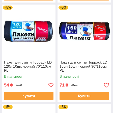
–5%
–5%
Пакет для сміття Toppack LD
Пакет для сміття Toppack LD
120л 10шт. чорний 70*110см
160л 10шт. чорний 90*115см
PL
PL
В наявності
В наявності
54
71
₴
₴
56 ₴
75 ₴
Купити
Купити
–5%
–5%