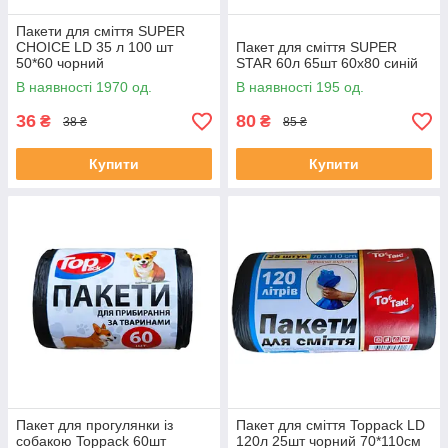
Пакети для сміття SUPER
CHOICE LD 35 л 100 шт
Пакет для сміття SUPER
50*60 чорний
STAR 60л 65шт 60х80 синій
В наявності 1970 од.
В наявності 195 од.
36
80
₴
₴
38 ₴
85 ₴
Купити
Купити
Пакет для прогулянки із
Пакет для сміття Toppack LD
собакою Toppack 60шт
120л 25шт чорний 70*110см