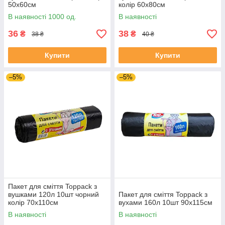
50х60см
колір 60х80см
В наявності 1000 од.
В наявності
36
38
₴
₴
38 ₴
40 ₴
Купити
Купити
–5%
–5%
Пакет для сміття Toppack з
вушками 120л 10шт чорний
Пакет для сміття Toppack з
колір 70х110см
вухами 160л 10шт 90х115см
В наявності
В наявності