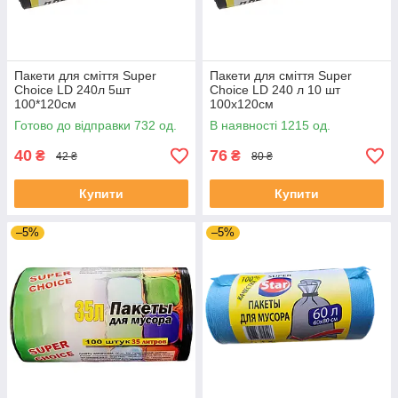
Пакети для сміття Super
Пакети для сміття Super
Choice LD 240л 5шт
Choice LD 240 л 10 шт
100*120см
100х120см
Готово до відправки 732 од.
В наявності 1215 од.
40
76
₴
₴
42 ₴
80 ₴
Купити
Купити
–5%
–5%