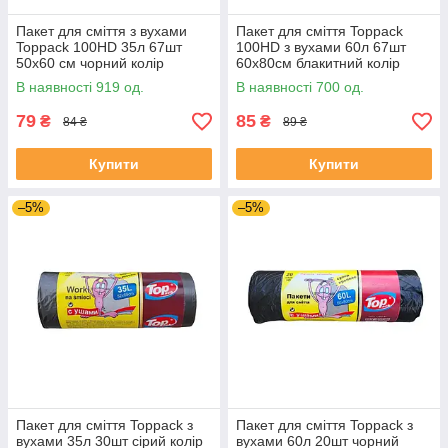
Пакет для сміття з вухами
Пакет для сміття Toppack
Toppack 100HD 35л 67шт
100HD з вухами 60л 67шт
50х60 см чорний колір
60х80см блакитний колір
В наявності 919 од.
В наявності 700 од.
79
85
₴
₴
84 ₴
89 ₴
Купити
Купити
–5%
–5%
Пакет для сміття Toppack з
Пакет для сміття Toppack з
вухами 35л 30шт сірий колір
вухами 60л 20шт чорний