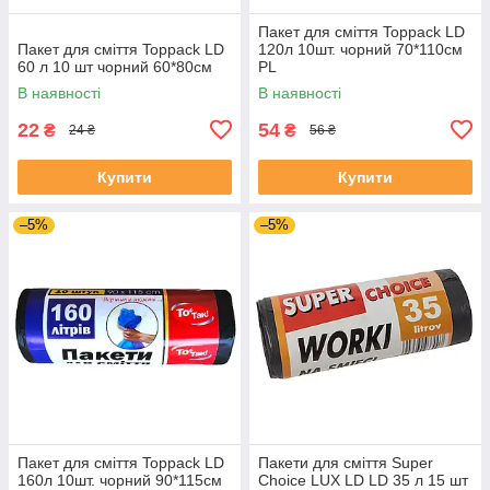
Пакет для сміття Toppack LD
Пакет для сміття Toppack LD
120л 10шт. чорний 70*110см
60 л 10 шт чорний 60*80см
PL
В наявності
В наявності
22
54
₴
₴
24 ₴
56 ₴
Купити
Купити
–5%
–5%
Пакет для сміття Toppack LD
Пакети для сміття Super
160л 10шт. чорний 90*115см
Choice LUX LD LD 35 л 15 шт