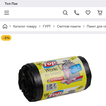
Топ Пак
Каталог товару
ГУРТ
Сміттєві пакети
Пакет для с
–5%