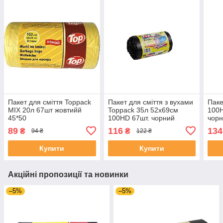
Пакет для сміття Toppack
Пакет для сміття з вухами
Паке
MIX 20л 67шт жовтийй
Toppack 35л 52х69см
100H
45*50
100HD 67шт. чорний
чорн
89
116
134
₴
₴
94 ₴
122 ₴
Купити
Купити
Акційні пропозиції та новинки
–5%
–5%