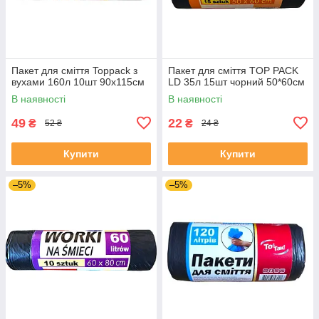
Пакет для сміття Toppack з
Пакет для сміття TOP PACK
вухами 160л 10шт 90х115см
LD 35л 15шт чорний 50*60см
В наявності
В наявності
49
22
₴
₴
52 ₴
24 ₴
Купити
Купити
–5%
–5%