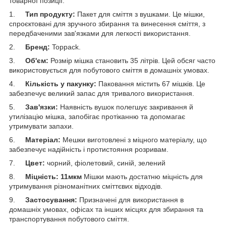
товарної позиції:
1.
Тип продукту:
Пакет для сміття з вушками. Це мішки,
спроєктовані для зручного збирання та винесення сміття, з
передбаченими зав'язками для легкості використання.
2.
Бренд:
Toppack.
3.
Об'єм:
Розмір мішка становить 35 літрів. Цей обсяг часто
використовується для побутового сміття в домашніх умовах.
4.
Кількість у пакунку:
Паковання містить 67 мішків. Це
забезпечує великий запас для тривалого використання.
5.
Зав'язки:
Наявність вушок полегшує закривання й
утилізацію мішка, запобігає протіканню та допомагає
утримувати запахи.
6.
Матеріал:
Мешки виготовлені з міцного матеріалу, що
забезпечує надійність і протистояння розривам.
7.
Цвет:
чорний, фіолетовий, синій, зелений
8.
Міцність: 11мкм
Мішки мають достатню міцність для
утримування різноманітних сміттєвих відходів.
9.
Застосування:
Призначені для використання в
домашніх умовах, офісах та інших місцях для збирання та
транспортування побутового сміття.