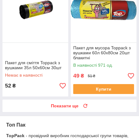
Пакет для мусора Toppack з
вушками 60л 60х80см 20шт
блакитні
Пакет для сміття Toppack з
В наявності 971 од.
вушками 35л 50х60см 30шт
Немає в наявності
49
₴
51 ₴
52
₴
Купити
Показати ще
Топ Пак
TopPack
- провідний виробник господарської групи товарів,