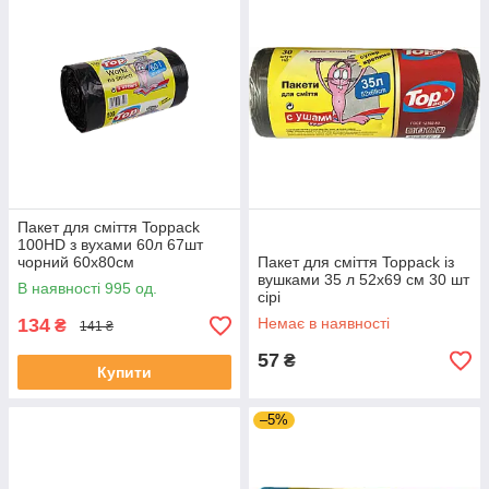
Пакет для сміття Toppack
100HD з вухами 60л 67шт
чорний 60х80см
Пакет для сміття Toppack із
вушками 35 л 52х69 см 30 шт
В наявності 995 од.
сірі
134
Немає в наявності
₴
141 ₴
57
₴
Купити
–5%