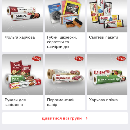
Фольга харчова
Губки, шкребки,
Сміттєві пакети
серветки та
ганчірки для
прибирання
Рукави для
Пергаментний
Харчова плівка
запікання
папір
Дивитися всі групи