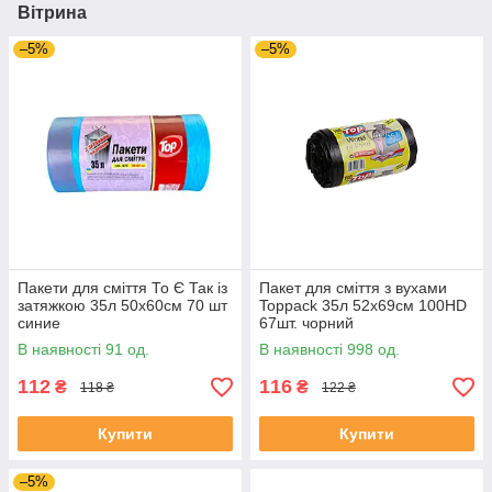
Вітрина
–5%
–5%
Пакети для сміття То Є Так із
Пакет для сміття з вухами
затяжкою 35л 50х60см 70 шт
Toppack 35л 52х69см 100HD
синие
67шт. чорний
В наявності 91 од.
В наявності 998 од.
112
116
₴
₴
118 ₴
122 ₴
Купити
Купити
–5%