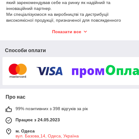
який зарекомендував себе на ринку як надійний та
інноваційний партнер.
Ми спеціалізуємося на виробництві та дистрибуції
високоякісної продукції, призначеної для повсякденного
використання у побуті та промисловості.
Показати все
Компанія заснована в 2002 році, "ТОРРАСК" почала з
невеликого асортименту пакувальних матеріалів.
За роки роботи ми значно розширили асортимент,
включивши до нього фольгу,пергамент,пакети для сміття,
Способи оплати
сьогодні "Toppack" - лідер на Півдні України.
Маєм велику мережу дистрибуції та постійних клієнтів.
«Toppack» безперервно працює над покращенням своїх
продуктів та розширенням асортименту.
Ми інвестуємо у розробки, щоб пропонувати нашим клієнтам
найсучасніші та найефективніші рішення.
Наша команда інженерів та технологівпостійно розробляє
Про нас
нові види продукції,що відповідають найсуворішим
стандартам якості та безпеки.
99% позитивних з 398 відгуків за рік
Працює з 24.05.2023
м. Одеса
вул. Базова,14, Одеса, Україна