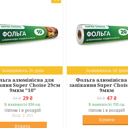
Залишилось 26 днів
Залишилось 26 днів
льга алюмінієва для
Фольга алюмінієва
ання Super Choise 29см
запікання Super Chois
9мкм "10"
9мкм
29 ₴
47 ₴
31 ₴
50 ₴
В наявності 836 од.
В наявності 792 од.
Оптом і в роздріб
Оптом і в роздріб
2-201
Купити
Купити