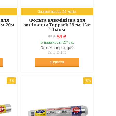
Залишилось 26 днів
 для
Фольга алюмінієва для
см 20м
запікання Toppack 29см 15м
10 мкм
53 ₴
55 ₴
В наявності 997 од.
Оптом і в роздріб
2-102
Купити
–5%
–5%