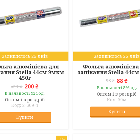
Залишилось 26 днів
Залишилось 26 днів
льга алюмінієва для
Фольга алюмінієва
кання Stella 44см 9мкм
запікання Stella 44с
450г
88 ₴
93 ₴
200 ₴
211 ₴
В наявності 895 од.
В наявності 924 од.
Оптом і в роздріб
Оптом і в роздріб
50м
2-309-1
Купити
Купити
–5%