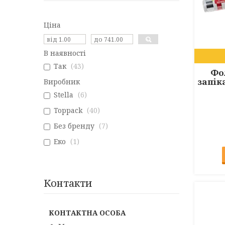
Ціна
В наявності
Так
43
Фо
запік
Виробник
Stella
6
Toppack
40
Без бренду
7
Еко
1
Контакти