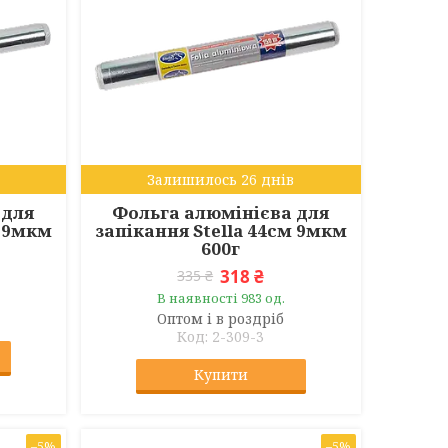
Залишилось 26 днів
 для
Фольга алюмінієва для
м 9мкм
запікання Stella 44см 9мкм
600г
318 ₴
335 ₴
В наявності 983 од.
Оптом і в роздріб
2-309-3
Купити
–5%
–5%