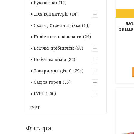
Рукавички
14
Для кондитерів
14
Фо
Скотч / Стрейч плівка
14
запік
Поліетиленові пакети
24
Всілякі дрібнички
68
Побутова хімія
34
Товари для дітей
294
Сад та город
23
ГУРТ
200
ГУРТ
Фільтри