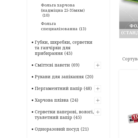
Фольга харчова
(надміцна 25-35мкм)
10
Фольга
ФО
специалізованна
13
(СТАН
Губки, шкребки, серветки
та ганчірки для
прибирання
43
Сміттєві пакети
69
Рукави для запікання
20
Пергаментний папір
48
Харчова плівка
24
Серветки паперові, вологі,
туалетний папір
45
Одноразовий посуд
21