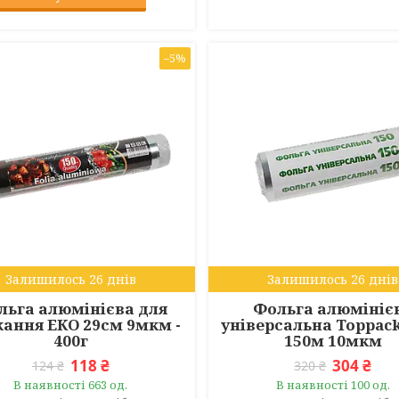
–5%
Залишилось 26 днів
Залишилось 26 днів
льга алюмінієва для
Фольга алюмініє
кання ЕКО 29см 9мкм -
універсальна Toppac
400г
150м 10мкм
118 ₴
304 ₴
124 ₴
320 ₴
В наявності 663 од.
В наявності 100 од.