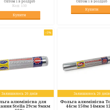
Оптом і в роздріб
Оптом і в роздріб
150
Купити
Купити
–5%
Залишилось 26 днів
Залишилось 26 днів
льга алюмінієва для
Фольга алюмінієва T
кання Stella 29см 9мкм
44см 150м 14мкм 1