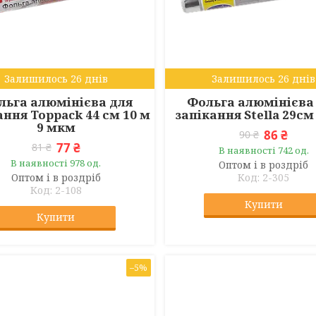
Залишилось 26 днів
Залишилось 26 днів
льга алюмінієва для
Фольга алюмінієва
ання Toppack 44 см 10 м
запікання Stella 29с
9 мкм
86 ₴
90 ₴
77 ₴
81 ₴
В наявності 742 од.
В наявності 978 од.
Оптом і в роздріб
Оптом і в роздріб
2-305
2-108
Купити
Купити
–5%