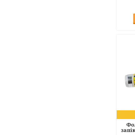
Фо
запі