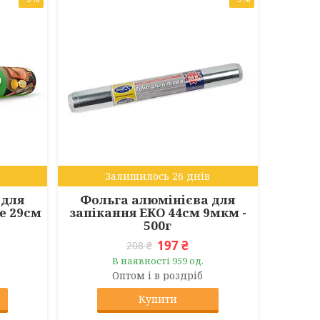
Залишилось 26 днів
 для
Фольга алюмінієва для
e 29см
запікання ЕКО 44см 9мкм -
500г
197 ₴
208 ₴
В наявності 959 од.
Оптом і в роздріб
Купити