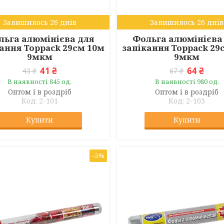
Залишилось 26 днів
Залишилось 26 днів
льга алюмінієва для
Фольга алюмінієва
ання Toppack 29см 10м
запікання Toppack 29
9мкм
9мкм
41 ₴
64 ₴
43 ₴
67 ₴
В наявності 845 од.
В наявності 980 од.
Оптом і в роздріб
Оптом і в роздріб
2-101
2-103
Купити
Купити
–5%