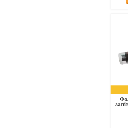
Фо
запі