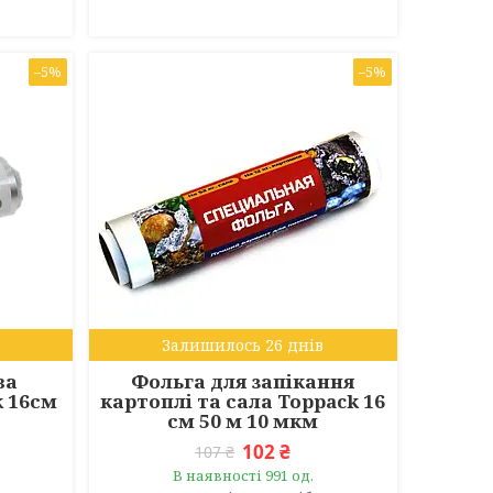
–5%
–5%
Залишилось 26 днів
ва
Фольга для запікання
k 16см
картоплі та сала Toppack 16
см 50 м 10 мкм
102 ₴
107 ₴
В наявності 991 од.