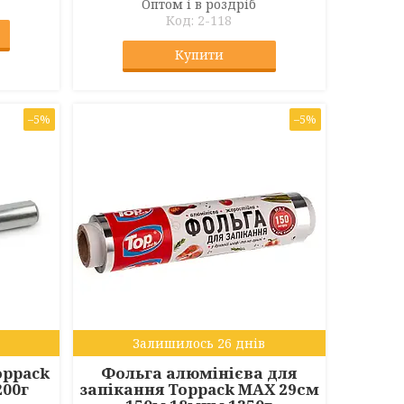
Оптом і в роздріб
2-118
Купити
–5%
–5%
Залишилось 26 днів
oppack
Фольга алюмінієва для
200г
запікання Toppack MAX 29см