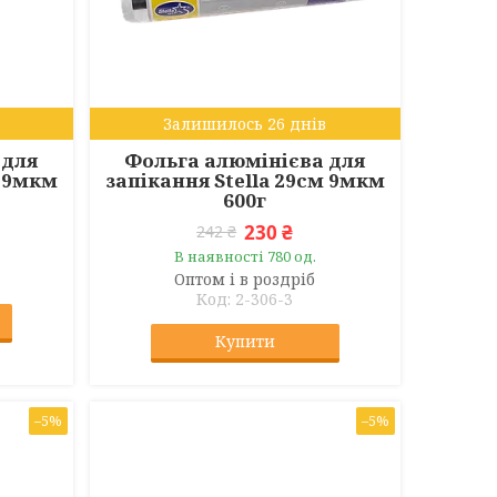
Залишилось 26 днів
 для
Фольга алюмінієва для
м 9мкм
запікання Stella 29см 9мкм
600г
230 ₴
242 ₴
В наявності 780 од.
Оптом і в роздріб
2-306-3
Купити
–5%
–5%