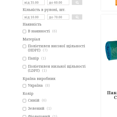
Кількість в рулоні, шт.
Наявність
В наявності
6
Матеріал
Поліетилен високої щільності
(HDPE)
7
Папір
1
Поліетилен низької щільності
(LDPE)
1
Країна виробник
Україна
8
Пак
Колір
C
Синій
6
Зелений
1
Фіолетовий
1