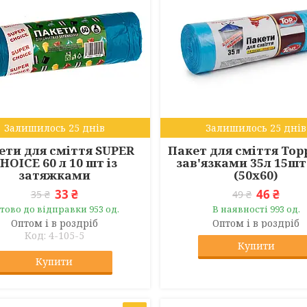
Залишилось 25 днів
Залишилось 25 днів
ети для сміття SUPER
Пакет для сміття Topp
HOICE 60 л 10 шт із
зав'язками 35л 15шт
затяжками
(50х60)
33 ₴
46 ₴
35 ₴
49 ₴
тово до відправки 953 од.
В наявності 993 од.
Оптом і в роздріб
Оптом і в роздріб
4-105-5
Купити
Купити