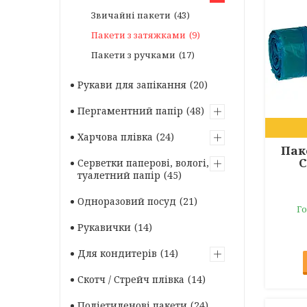
Звичайні пакети
43
Пакети з затяжками
9
Пакети з ручками
17
Рукави для запікання
20
Пергаментний папір
48
Харчова плівка
24
Пак
C
Серветки паперові, вологі,
туалетний папір
45
Одноразовий посуд
21
Го
Рукавички
14
Для кондитерів
14
Скотч / Стрейч плівка
14
Поліетиленові пакети
24