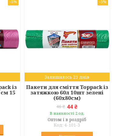
–5%
–5%
Залишилось 25 днів
ack із
Пакети для сміття Toppack із
 см 15
затяжкою 60л 10шт зелені
(60х80см)
44 ₴
46 ₴
В наявності 2 од.
Оптом і в роздріб
4-101-3