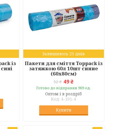
Залишилось 25 днів
ack із
Пакети для сміття Toppack із
 сині
затяжкою 60л 10шт синие
(60х80см)
49 ₴
52 ₴
Готово до відправки 969 од.
Оптом і в роздріб
4-101-4
Купити