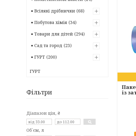
Всілякі дрібнички
68
Побутова хімія
34
Товари для дітей
294
Сад та город
23
ГУРТ
200
ГУРТ
Паке
Фільтри
із з
Діапазон цін, ₴
Об`єм, л