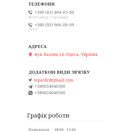
+380 (63) 404-05-00
Менеджер з продажу
+380 (93) 966-09-09
ГУРТ
вул. Базова,14, Одеса, Україна
topackr@gmail.com
+380634040500
+380634040500
Графік роботи
Понеділок
08:00
15:00