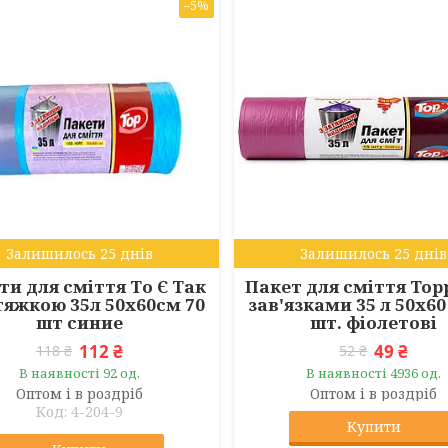
–5%
Залишилось 25 днів
Залишилось 25 днів
ти для сміття То Є Так
Пакет для сміття Topp
атяжкою 35л 50х60см 70
зав'язками 35 л 50х60
шт синие
шт. фіолетові
112 ₴
49 ₴
118 ₴
52 ₴
В наявності 92 од.
В наявності 4936 од.
Оптом і в роздріб
Оптом і в роздріб
4-204-9
Купити