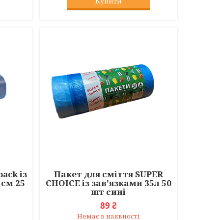
Купити
ack із
Пакет для сміття SUPER
 см 25
CHOICE із зав'язками 35л 50
шт сині
89 ₴
Немає в наявності