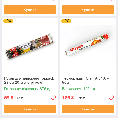
Купити
Купити
–5%
–5%
Рукав для запікання Toppack
Терморукав ТО є ТАК 40см
29 см 20 м зі стрічкою
50м
Готово до відправки 876 од.
В наявності 199 од.
69
186
₴
₴
73 ₴
196 ₴
Купити
Купити