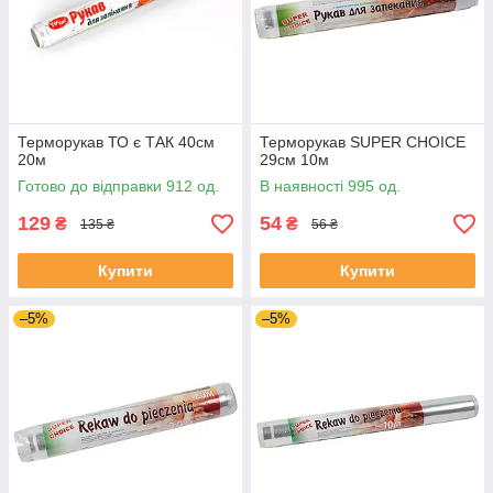
Терморукав ТО є ТАК 40см
Терморукав SUPER CHOICE
20м
29см 10м
Готово до відправки 912 од.
В наявності 995 од.
129
54
₴
₴
135 ₴
56 ₴
Купити
Купити
–5%
–5%