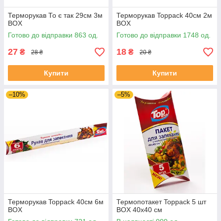
Терморукав То є так 29см 3м
Терморукав Toppack 40см 2м
BOX
BOX
Готово до відправки 863 од.
Готово до відправки 1748 од.
27
18
₴
₴
28 ₴
20 ₴
Купити
Купити
–10%
–5%
Терморукав Toppack 40см 6м
Термопотакет Toppack 5 шт
BOX
BOX 40х40 см