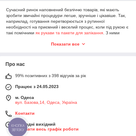
Сучасний ринок наповнений безліччю товарів, які мають
зробити звичайні процедури легше, зручніше і цікавіше. Так,
наприклад, готування перетворюється з рутинної
необхідності на приємний і веселий процес, коли під рукою є
такі помічники
як рукави та пакети для запікання
. З ними
кожна страва стане твором мистецтва. При цьому витрати
Показати все
сил та часу з вашого боку будуть мінімальними і у вас
звільнитися більше часу для себе та рідних.
Види рукавів та пакетів для запікання, які представлені в
нашому магазині
, зможуть порадувати господарок чудовою
Про нас
якістю та приємною ціною. Придбавши їх, ви зможете
експериментувати зі звичними продуктами і створювати
99% позитивних з 398 відгуків за рік
кулінарні шедеври і в духовці, і в мікрохвильовій печі, і в
мультиварці. Результат вразить усіх членів вашої родини
Працює з 24.05.2023
своєю соковитістю та м'якістю. А головне те, що запікання
набагато корисніше і смачніше, ніж смаження. Тому наші
м. Одеса
товари особливо сподобаються шанувальникам здорового
вул. Базова,14, Одеса, Україна
харчування.
Контакти
Рукави для запікання дозволяють готувати без використання
олії та інших допоміжних засобів та одночасно захищають
Сьогодні вихідний
продукти від сухості. Ще одним безперечним їх плюсом є
КНОПКА
Показати весь графік роботи
ЗВ'ЯЗКУ
відсутність безлічі брудного, жирного посуду. Просто