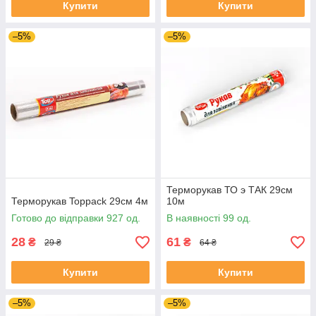
Купити
Купити
–5%
–5%
Терморукав ТО э ТАК 29см
Терморукав Toppack 29см 4м
10м
Готово до відправки 927 од.
В наявності 99 од.
28
61
₴
₴
29 ₴
64 ₴
Купити
Купити
–5%
–5%