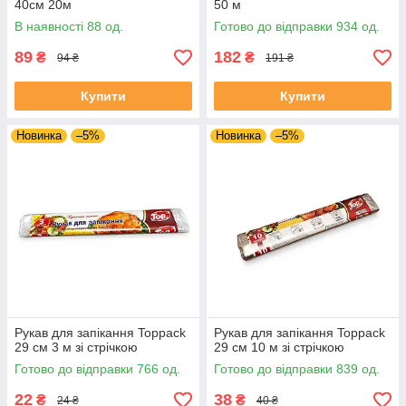
40см 20м
50 м
В наявності 88 од.
Готово до відправки 934 од.
89
182
₴
₴
94 ₴
191 ₴
Купити
Купити
Новинка
–5%
Новинка
–5%
Рукав для запікання Toppack
Рукав для запікання Toppack
29 см 3 м зі стрічкою
29 см 10 м зі стрічкою
Готово до відправки 766 од.
Готово до відправки 839 од.
22
38
₴
₴
24 ₴
40 ₴