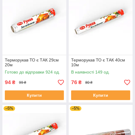
Терморукав ТО є ТАК 29см
Терморукав ТО є ТАК 40см
20м
10м
Готово до відправки 924 од.
В наявності 149 од.
94
76
₴
₴
99 ₴
80 ₴
Купити
Купити
–5%
–5%