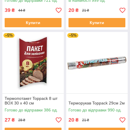
Готово до відправки 721 од.
В наявності 999 од.
39
20
₴
₴
44 ₴
21 ₴
Купити
Купити
–5%
–5%
Термопотакет Toppack 8 шт
BOX 30 х 40 см
Терморукав Toppack 29см 2м
Готово до відправки 386 од.
Готово до відправки 990 од.
27
20
₴
₴
28 ₴
21 ₴