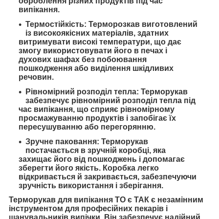
оброблення різних продуктів під час
випікання.
Термостійкість: Терморозкав виготовлений
із високоякісних матеріалів, здатних
витримувати високі температури, що дає
змогу використовувати його в печах і
духових шафах без побоювання
пошкодження або виділення шкідливих
речовин.
Рівномірний розподіл тепла: Терморукав
забезпечує рівномірний розподіл тепла під
час випікання, що сприяє рівномірному
просмажуванню продуктів і запобігає їх
пересушуванню або перегорянню.
Зручне паковання: Терморукав
постачається в зручній коробці, яка
захищає його від пошкоджень і допомагає
зберегти його якість. Коробка легко
відкривається й закривається, забезпечуючи
зручність використання і зберігання.
Терморукав для випікання ТО є ТАК є незамінним
інструментом для професійних пекарів і
шанувальників випічки. Він забезпечує надійний