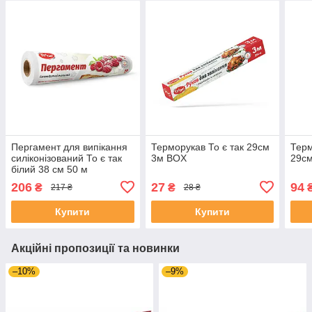
Пергамент для випікання
Терморукав То є так 29см
Терм
силіконізований То є так
3м BOX
29с
білий 38 см 50 м
206
27
94
₴
₴
217 ₴
28 ₴
Купити
Купити
Акційні пропозиції та новинки
–10%
–9%