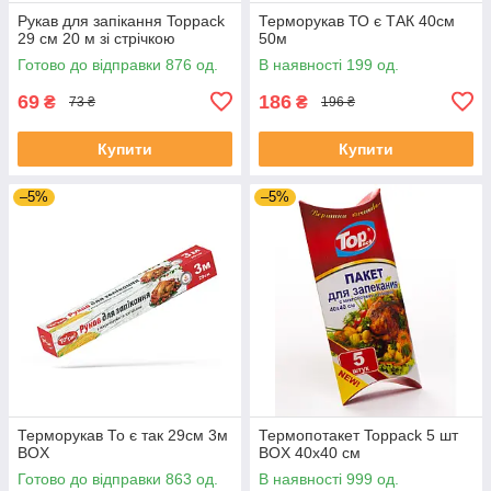
Рукав для запікання Toppack
Терморукав ТО є ТАК 40см
29 см 20 м зі стрічкою
50м
Готово до відправки 876 од.
В наявності 199 од.
69
186
₴
₴
73 ₴
196 ₴
Купити
Купити
–5%
–5%
Терморукав То є так 29см 3м
Термопотакет Toppack 5 шт
BOX
BOX 40х40 см
Готово до відправки 863 од.
В наявності 999 од.