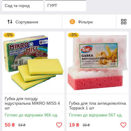
Сад та город
ГУРТ
Сортування
0
Фільтри
–5%
–5%
Губка для посуду
індустріальна MIKRO MISS 4
Губка для тіла антицилюлітна
шт
Toppack 1 шт
Готово до відправки 966 од.
Готово до відправки 567 од.
50
19
₴
₴
53 ₴
20 ₴