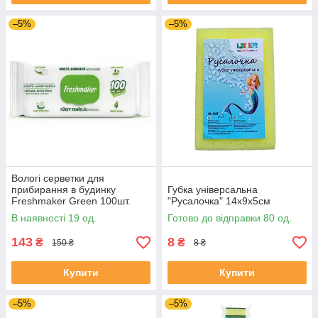
–5%
–5%
Вологі серветки для
прибирання в будинку
Губка універсальна
Freshmaker Green 100шт.
"Русалочка" 14х9х5см
В наявності 19 од.
Готово до відправки 80 од.
143
8
₴
₴
150 ₴
8 ₴
Купити
Купити
–5%
–5%