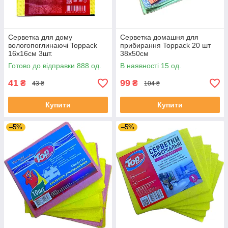
Серветка для дому
Серветка домашня для
вологопоглинаючі Toppack
прибирання Toppack 20 шт
16х16см 3шт.
38х50см
Готово до відправки 888 од.
В наявності 15 од.
41
99
₴
₴
43 ₴
104 ₴
Купити
Купити
–5%
–5%