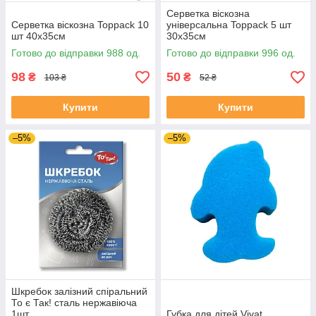
Серветка віскозна
Серветка віскозна Toppack 10
універсальна Toppack 5 шт
шт 40х35см
30х35см
Готово до відправки 988 од.
Готово до відправки 996 од.
98
50
₴
₴
103 ₴
52 ₴
Купити
Купити
–5%
–5%
Шкребок залізний спіральний
То є Так! сталь нержавіюча
1шт
Губка для дітей Vivat