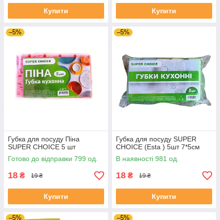
Купити
Купити
–5%
–5%
Губка для посуду Піна
Губка для посуду SUPER
SUPER CHOICE 5 шт
CHOICE (Esta ) 5шт 7*5см
Готово до відправки 799 од.
В наявності 981 од.
18
18
₴
₴
19 ₴
19 ₴
Купити
Купити
–5%
–5%