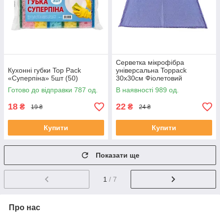
Серветка мікрофібра
Кухонні губки Top Pack
універсальна Toppack
«Суперпіна» 5шт (50)
30х30см Фіолетовий
Готово до відправки 787 од.
В наявності 989 од.
18
22
₴
₴
19 ₴
24 ₴
Купити
Купити
Показати ще
1
/ 7
Про нас