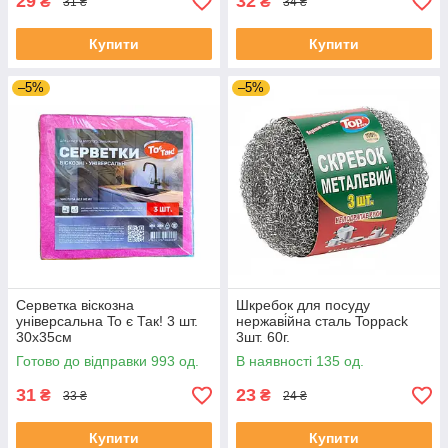
29
32
₴
₴
31 ₴
34 ₴
Купити
Купити
–5%
–5%
Серветка віскозна
Шкребок для посуду
універсальна To є Так! 3 шт.
нержаві́йна сталь Toppack
30х35см
3шт. 60г.
Готово до відправки 993 од.
В наявності 135 од.
31
23
₴
₴
33 ₴
24 ₴
Купити
Купити