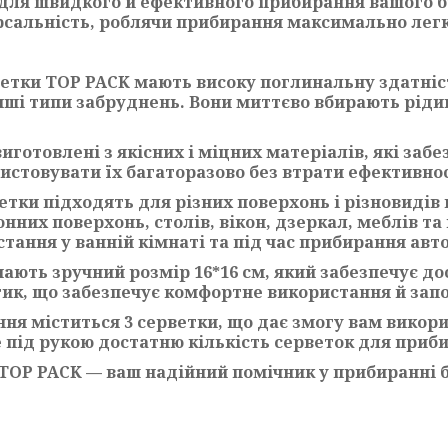
для швидкого й ефективного прибирання вашого б
ерсальність, роблячи прибирання максимально лег
ветки TOP PACK мають високу поглинальну здатніс
інші типи забруднень. Вони миттєво вбирають рід
виготовлені з якісних і міцних матеріалів, які заб
истовувати їх багаторазово без втрати ефективност
етки підходять для різних поверхонь і різновиді
них поверхонь, столів, вікон, дзеркал, меблів та
тання у ванній кімнаті та під час прибирання авт
 мають зручний розмір 16*16 см, який забезпечує 
отик, що забезпечує комфортне використання й запо
ання міститься 3 серветки, що дає змогу вам викори
 під рукою достатню кількість серветок для приби
 TOP PACK — ваш надійний помічник у прибиранні 