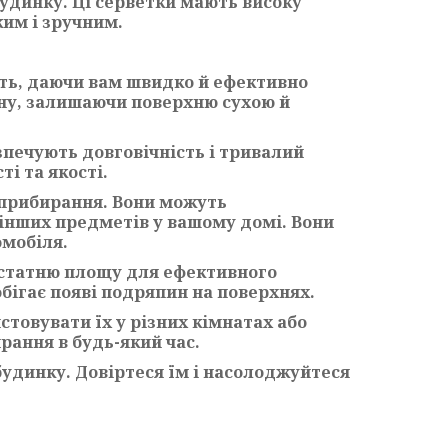
удинку. Ці серветки мають високу
ким і зручним.
ть, даючи вам швидко й ефективно
ину, залишаючи поверхню сухою й
езпечують довговічність і тривалий
і та якості.
в прибирання. Вони можуть
 інших предметів у вашому домі. Вони
омобіля.
достатню площу для ефективного
бігає появі подряпин на поверхнях.
стовувати їх у різних кімнатах або
рання в будь-який час.
будинку. Довіртеся їм і насолоджуйтеся