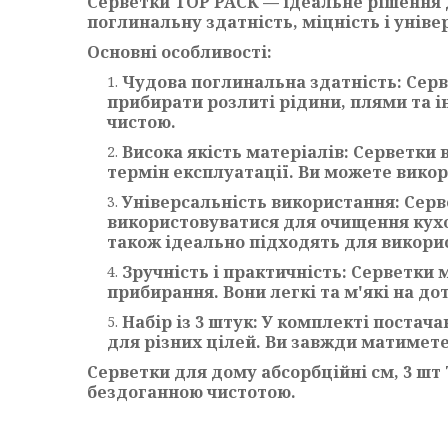
Серветки TOP PACK — ідеальне рішення 
поглинальну здатність, міцність і унів
Основні особливості:
Чудова поглинальна здатність: Сер
прибирати розлиті рідини, плями та 
чистою.
Висока якість матеріалів: Серветки 
термін експлуатації. Ви можете викор
Універсальність використання: Серв
використовуватися для очищення кухон
також ідеально підходять для викорис
Зручність і практичність: Серветки
прибирання. Вони легкі та м'які на д
Набір із 3 штук: У комплекті постач
для різних цілей. Ви завжди матимете
Серветки для дому абсорбційні см, 3 шт
бездоганною чистотою.