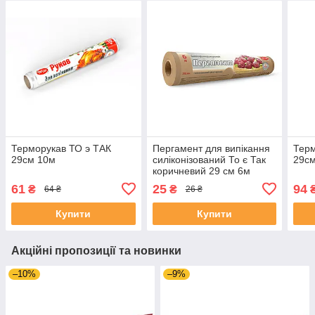
Терморукав ТО э ТАК
Пергамент для випікання
Терм
29см 10м
силіконізований То є Так
29с
коричневий 29 см 6м
61
25
94
₴
₴
64 ₴
26 ₴
Купити
Купити
Акційні пропозиції та новинки
–10%
–9%