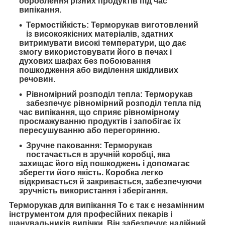
оброблення різних продуктів під час
випікання.
Термостійкість: Терморукав виготовлений
із високоякісних матеріалів, здатних
витримувати високі температури, що дає
змогу використовувати його в печах і
духових шафах без побоювання
пошкодження або виділення шкідливих
речовин.
Рівномірний розподіл тепла: Терморукав
забезпечує рівномірний розподіл тепла під
час випікання, що сприяє рівномірному
просмажуванню продуктів і запобігає їх
пересушуванню або перегорянню.
Зручне паковання: Терморукав
постачається в зручній коробці, яка
захищає його від пошкоджень і допомагає
зберегти його якість. Коробка легко
відкривається й закривається, забезпечуючи
зручність використання і зберігання.
Терморукав для випікання То є так є незамінним
інструментом для професійних пекарів і
шанувальників випічки. Він забезпечує надійний