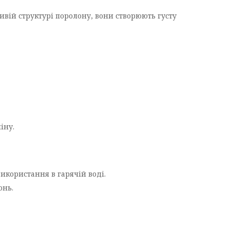
ливій структурі поролону, вони створюють густу
іну.
икористання в гарячій воді.
онь.