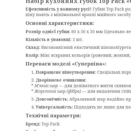
Набір кухонних губок Top Pack «
Ефективність у кожному русі!
Губки Top Pack ро
піну навіть з мінімальної краплі мийного засо
Основні характеристики:
Розмір однієї губки:
80 х 50 х 30 мм (ідеально ле
Кількість в упаковці:
5 шт.
Склад:
Високоякісний еластичний пінополіуретан
Колір:
Мікс яскравих кольорів (рожевий, жовтий,
Переваги моделі «Суперпіна»:
Покращене піноутворення:
Спеціальні пори
Дворівневе очищення:
*
М'який шар
— для делікатного миття склянок,
*
Жорсткий шар (фібра)
— для видалення стійки
Довговічність:
Абразивний шар надійно прик
Універсальність:
Підходять не лише для пос
Технічні параметри:
Бренд:
Top Pack