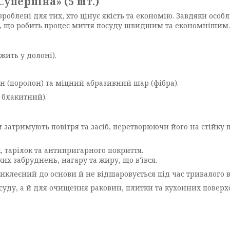
Суперпіна» (5 шт.)
зроблені для тих, хто цінує якість та економію. Завдяки особ
бу, що робить процес миття посуду швидшим та економнішим.
жить у долоні).
 (поролон) та міцний абразивний шар (фібра).
 блакитний).
 затримують повітря та засіб, перетворюючи його на стійку п
 тарілок та антипригарного покриття.
х забруднень, нагару та жиру, що в'ївся.
леєний до основи й не відшаровується під час тривалого в
уду, а й для очищення раковин, плитки та кухонних поверх