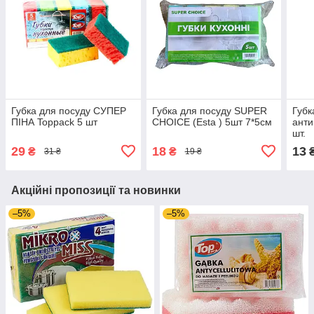
Губка для посуду СУПЕР
Губка для посуду SUPER
Губк
ПІНА Toppack 5 шт
CHOICE (Esta ) 5шт 7*5см
анти
шт.
29
18
13
₴
₴
31 ₴
19 ₴
Акційні пропозиції та новинки
–5%
–5%