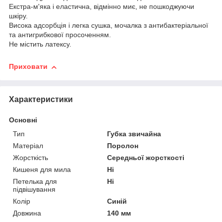
Екстра-м'яка і еластична, відмінно миє, не пошкоджуючи
шкіру.
Висока адсорбція і легка сушка, мочалка з антибактеріальної
та антигрибкової просоченням.
Не містить латексу.
Приховати
Характеристики
Основні
Тип
Губка звичайна
Матеріал
Поролон
Жорсткість
Середньої жорсткості
Кишеня для мила
Ні
Петелька для
Ні
підвішування
Колір
Синій
Довжина
140 мм