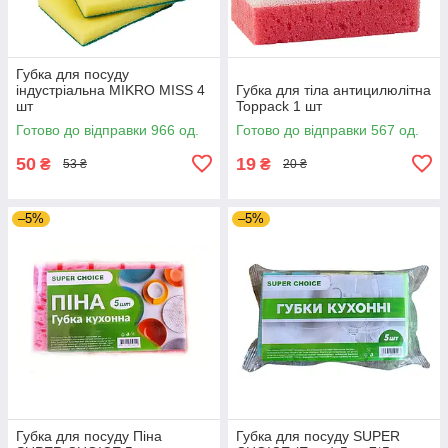
Губка для посуду
індустріальна MIKRO MISS 4
Губка для тіла антицилюлітна
шт
Toppack 1 шт
Готово до відправки 966 од.
Готово до відправки 567 од.
50
19
₴
₴
53 ₴
20 ₴
–5%
–5%
Губка для посуду Піна
Губка для посуду SUPER