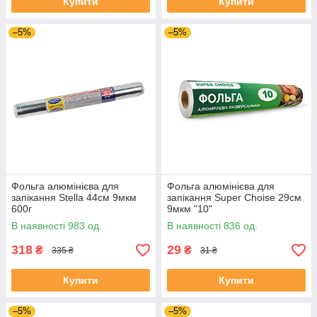
Купити
Купити
–5%
–5%
Фольга алюмінієва для
Фольга алюмінієва для
запікання Stella 44см 9мкм
запікання Super Choise 29см
600г
9мкм "10"
В наявності 983 од.
В наявності 836 од.
318
29
₴
₴
335 ₴
31 ₴
Купити
Купити
–5%
–5%