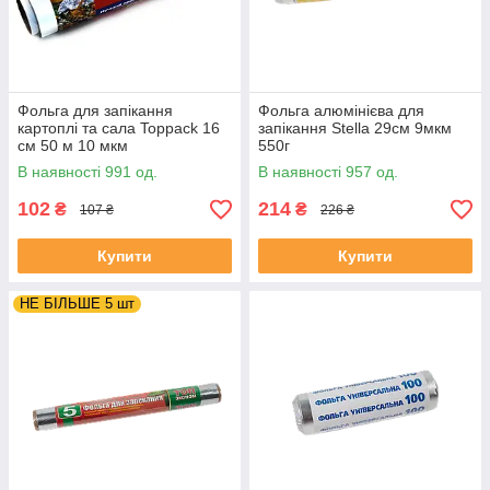
Фольга для запікання
Фольга алюмінієва для
картоплі та сала Toppack 16
запікання Stella 29см 9мкм
см 50 м 10 мкм
550г
В наявності 991 од.
В наявності 957 од.
102
214
₴
₴
107 ₴
226 ₴
Купити
Купити
НЕ БІЛЬШЕ 5 шт