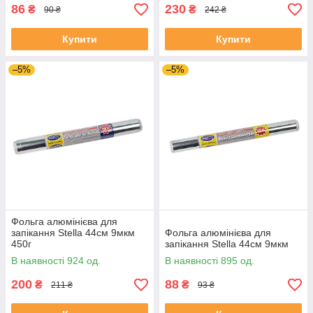
86
230
₴
₴
90 ₴
242 ₴
Купити
Купити
–5%
–5%
Фольга алюмінієва для
запікання Stella 44см 9мкм
Фольга алюмінієва для
450г
запікання Stella 44см 9мкм
В наявності 924 од.
В наявності 895 од.
200
88
₴
₴
211 ₴
93 ₴