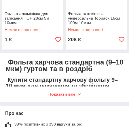
Фольга алюмінієва для
Фольга алюмінієва
запікання TОР 28см 5м
універсальна Toppack 16см
10мкм
100м 10мкм
Немає в наявності
Немає в наявності
1
208
₴
₴
Фольга харчова стандартна (9–10
мкм) гуртом та в роздріб
Купити стандартну харчову фольгу 9–
10 мкм для пакування та зберігання
продуктів. Оптимальна ціна, висока
Показати все
якість та універсальність у
використанні. Доставка по Україні.
Про нас
Універсальна фольга 9–10 мікрон:
економне рішення для щоденних
99% позитивних з 398 відгуків за рік
завдань