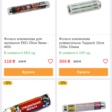
Фольга алюмінієва для
Фольга алюмінієва
запікання ЕКО 29см 9мкм -
універсальна Toppack 16см
400г
150м 10мкм
В наявності 663 од.
В наявності 100 од.
118
304
₴
₴
124 ₴
320 ₴
Купити
Купити
–5%
–5%