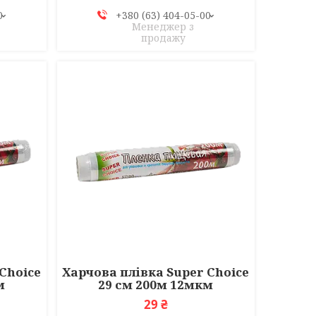
0
+380 (63) 404-05-00
Менеджер з
продажу
Choice
Харчова плівка Super Choice
м
29 см 200м 12мкм
29 ₴