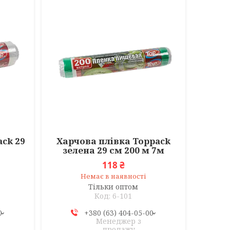
ck 29
Харчова плівка Toppack
зелена 29 см 200 м 7м
118 ₴
Немає в наявності
Тільки оптом
6-101
0
+380 (63) 404-05-00
Менеджер з
продажу