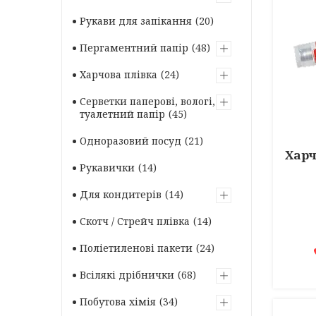
Рукави для запікання
20
Пергаментний папір
48
Харчова плівка
24
Серветки паперові, вологі,
туалетний папір
45
Одноразовий посуд
21
Харч
Рукавички
14
Для кондитерів
14
Скотч / Стрейч плівка
14
Поліетиленові пакети
24
Всілякі дрібнички
68
Побутова хімія
34