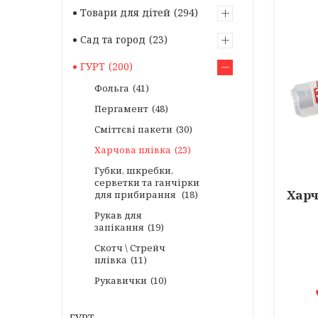
Товари для дітей
294
Сад та город
23
ГУРТ
200
Фольга
41
Пергамент
48
Сміттєві пакети
30
Харчова плівка
23
Губки, шкребки,
серветки та ганчірки
Харч
для прибирання
18
Рукав для
запікання
19
Скотч \ Стрейч
плівка
11
Рукавички
10
ГУРТ