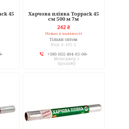
ck 45
Харчова плівка Toppack 45
см 500 м 7м
242 ₴
Немає в наявності
Тільки оптом
6-102-2
0
+380 (63) 404-05-00
Менеджер з
продажу