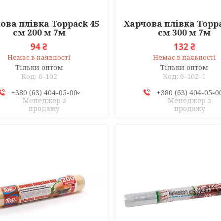
ова плівка Toppack 45
Харчова плівка Toppa
см 200 м 7м
см 300 м 7м
94 ₴
132 ₴
Немає в наявності
Немає в наявності
Тільки оптом
Тільки оптом
6-102
6-102-1
+380 (63) 404-05-00
+380 (63) 404-05-0
Менеджер з
Менеджер з
продажу
продажу