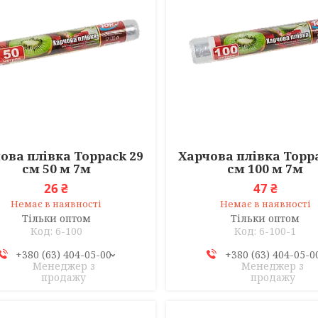
ова плівка Toppack 29
Харчова плівка Toppa
см 50 м 7м
см 100 м 7м
26 ₴
47 ₴
Немає в наявності
Немає в наявності
Тільки оптом
Тільки оптом
6-100
6-100-1
+380 (63) 404-05-00
+380 (63) 404-05-0
Менеджер з
Менеджер з
продажу
продажу