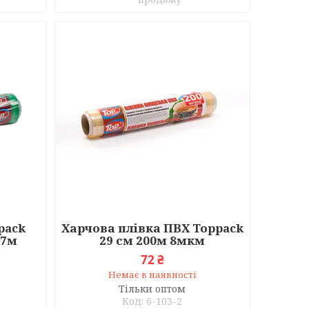
pack
Харчова плівка ПВХ Toppack
 7м
29 см 200м 8мкм
72 ₴
Немає в наявності
Тільки оптом
6-103-2