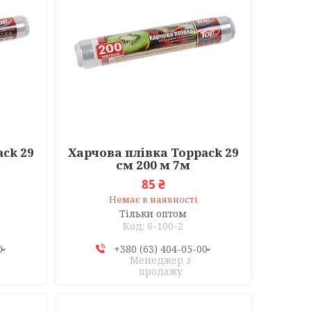
ck 29
Харчова плівка Toppack 29
см 200 м 7м
85 ₴
Немає в наявності
Тільки оптом
6-100-2
0
+380 (63) 404-05-00
Менеджер з
продажу