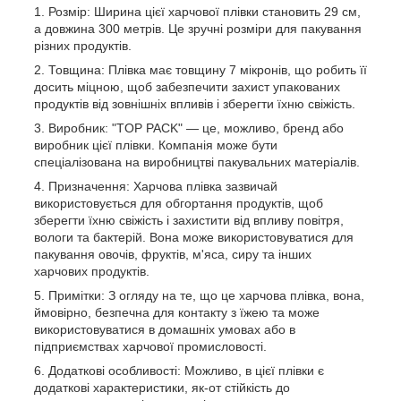
Розмір: Ширина цієї харчової плівки становить 29 см,
а довжина 300 метрів. Це зручні розміри для пакування
різних продуктів.
Товщина: Плівка має товщину 7 мікронів, що робить її
досить міцною, щоб забезпечити захист упакованих
продуктів від зовнішніх впливів і зберегти їхню свіжість.
Виробник: "TOP PACK" — це, можливо, бренд або
виробник цієї плівки. Компанія може бути
спеціалізована на виробництві пакувальних матеріалів.
Призначення: Харчова плівка зазвичай
використовується для обгортання продуктів, щоб
зберегти їхню свіжість і захистити від впливу повітря,
вологи та бактерій. Вона може використовуватися для
пакування овочів, фруктів, м'яса, сиру та інших
харчових продуктів.
Примітки: З огляду на те, що це харчова плівка, вона,
ймовірно, безпечна для контакту з їжею та може
використовуватися в домашніх умовах або в
підприємствах харчової промисловості.
Додаткові особливості: Можливо, в цієї плівки є
додаткові характеристики, як-от стійкість до