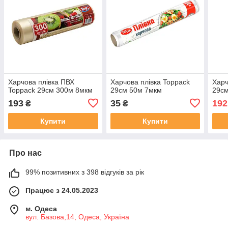
Харчова плівка ПВХ
Харчова плівка Toppack
Харч
Toppack 29см 300м 8мкм
29см 50м 7мкм
29с
193
35
192
₴
₴
Купити
Купити
Про нас
99% позитивних з 398 відгуків за рік
Працює з 24.05.2023
м. Одеса
вул. Базова,14, Одеса, Україна