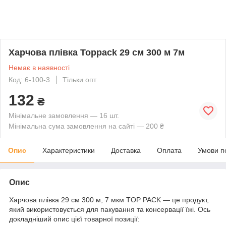
Харчова плівка Toppack 29 см 300 м 7м
Немає в наявності
Код: 6-100-3
Тільки опт
132
₴
Мінімальне замовлення — 16 шт.
Мінімальна сума замовлення на сайті — 200 ₴
Опис
Характеристики
Доставка
Оплата
Умови п
Опис
Харчова плівка 29 см 300 м, 7 мкм TOP PACK — це продукт,
який використовується для пакування та консервації їжі. Ось
докладніший опис цієї товарної позиції: