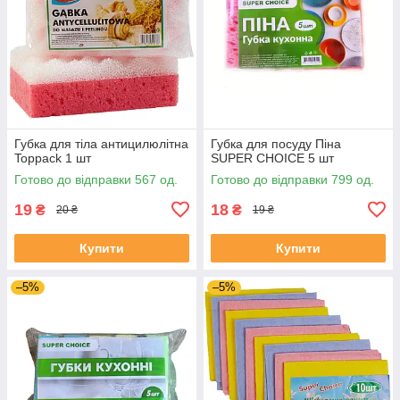
Губка для тіла антицилюлітна
Губка для посуду Піна
Toppack 1 шт
SUPER CHOICE 5 шт
Готово до відправки 567 од.
Готово до відправки 799 од.
19
18
₴
₴
20 ₴
19 ₴
Купити
Купити
–5%
–5%