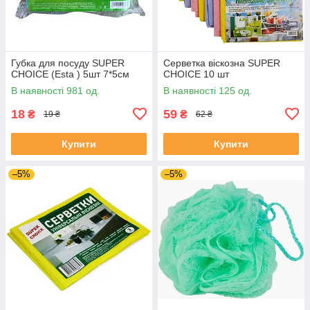
Губка для посуду SUPER
Серветка віскозна SUPER
CHOICE (Esta ) 5шт 7*5см
CHOICE 10 шт
В наявності 981 од.
В наявності 125 од.
18
59
₴
₴
19 ₴
62 ₴
Купити
Купити
–5%
–5%