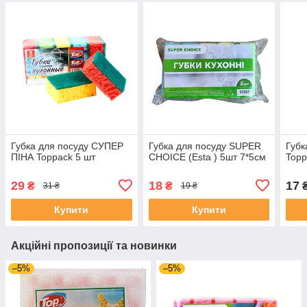
Губка для посуду СУПЕР
Губка для посуду SUPER
Губк
ПІНА Toppack 5 шт
CHOICE (Esta ) 5шт 7*5см
Topp
29
18
17
₴
₴
31 ₴
19 ₴
Купити
Купити
Акційні пропозиції та новинки
–5%
–5%