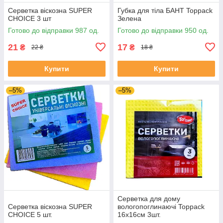
Серветка віскозна SUPER
Губка для тіла БАНТ Toppack
CHOICE 3 шт
Зелена
Готово до відправки 987 од.
Готово до відправки 950 од.
21
17
₴
₴
22 ₴
18 ₴
Купити
Купити
–5%
–5%
Серветка для дому
Серветка віскозна SUPER
вологопоглинаючі Toppack
CHOICE 5 шт.
16х16см 3шт.