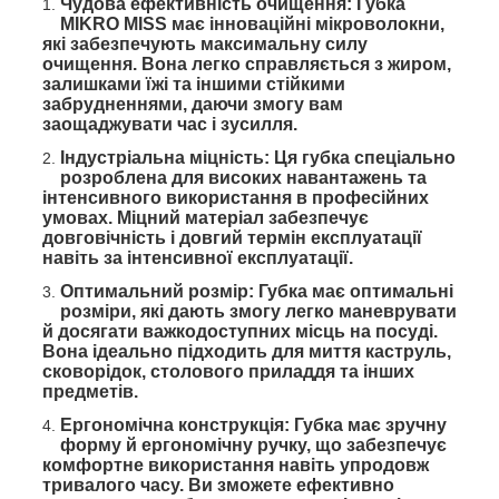
Чудова ефективність очищення: Губка
MIKRO MISS має інноваційні мікроволокни,
які забезпечують максимальну силу
очищення. Вона легко справляється з жиром,
залишками їжі та іншими стійкими
забрудненнями, даючи змогу вам
заощаджувати час і зусилля.
Індустріальна міцність: Ця губка спеціально
розроблена для високих навантажень та
інтенсивного використання в професійних
умовах. Міцний матеріал забезпечує
довговічність і довгий термін експлуатації
навіть за інтенсивної експлуатації.
Оптимальний розмір: Губка має оптимальні
розміри, які дають змогу легко маневрувати
й досягати важкодоступних місць на посуді.
Вона ідеально підходить для миття каструль,
сковорідок, столового приладдя та інших
предметів.
Ергономічна конструкція: Губка має зручну
форму й ергономічну ручку, що забезпечує
комфортне використання навіть упродовж
тривалого часу. Ви зможете ефективно