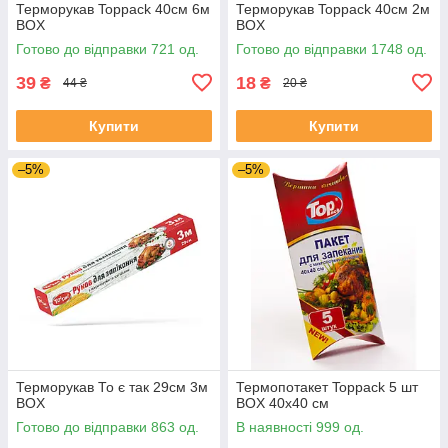
Терморукав Toppack 40см 6м
Терморукав Toppack 40см 2м
BOX
BOX
Готово до відправки 721 од.
Готово до відправки 1748 од.
39
18
₴
₴
44 ₴
20 ₴
Купити
Купити
–5%
–5%
Терморукав То є так 29см 3м
Термопотакет Toppack 5 шт
BOX
BOX 40х40 см
Готово до відправки 863 од.
В наявності 999 од.