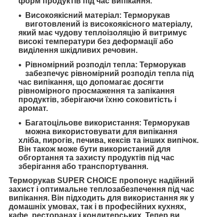
форм продуктів під час випікання.
Високоякісний матеріал: Терморукав
виготовлений із високоякісного матеріалу,
який має чудову теплоізоляцію й витримує
високі температури без деформації або
виділення шкідливих речовин.
Рівномірний розподіл тепла: Терморукав
забезпечує рівномірний розподіл тепла під
час випікання, що допомагає досягти
рівномірного просмаження та запікання
продуктів, зберігаючи їхню соковитість і
аромат.
Багатоцільове використання: Терморукав
можна використовувати для випікання
хліба, пирогів, печива, кексів та інших випічок.
Він також може бути використаний для
обгортання та захисту продуктів під час
зберігання або транспортування.
Терморукав SUPER CHOICE пропонує надійний
захист і оптимальне теплозабезпечення під час
випікання. Він підходить для використання як у
домашніх умовах, так і в професійних кухнях,
кафе, ресторанах і кондитерських. Тепер ви