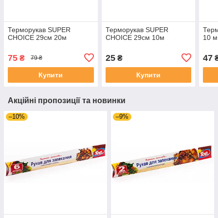
Терморукав SUPER
Терморукав SUPER
Терм
CHOICE 29см 20м
CHOICE 29см 10м
10 м
75
25
47
₴
₴
79 ₴
Купити
Купити
Акційні пропозиції та новинки
–10%
–9%