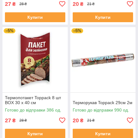
27
20
₴
₴
28 ₴
21 ₴
Купити
Купити
–5%
–5%
Термопотакет Toppack 8 шт
BOX 30 х 40 см
Терморукав Toppack 29см 2м
Готово до відправки 386 од.
Готово до відправки 990 од.
27
20
₴
₴
28 ₴
21 ₴
Купити
Купити