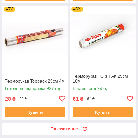
–5%
–5%
Терморукав ТО э ТАК 29см
Терморукав Toppack 29см 4м
10м
Готово до відправки 927 од.
В наявності 99 од.
28
61
₴
₴
29 ₴
64 ₴
Купити
Купити
Показати ще