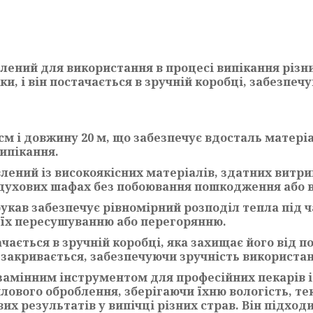
лений для використання в процесі випікання різн
и, і він постачається в зручній коробці, забезпеч
см і довжину 20 м, що забезпечує вдосталь матері
випікання.
лений із високоякісних матеріалів, здатних витр
і духових шафах без побоювання пошкодження або 
укав забезпечує рівномірний розподіл тепла під ч
 їх пересушуванню або перегорянню.
чається в зручній коробці, яка захищає його від 
 закривається, забезпечуючи зручність використан
замінним інструментом для професійних пекарів і
плового оброблення, зберігаючи їхню вологість, т
вих результатів у випічці різних страв. Він підхо