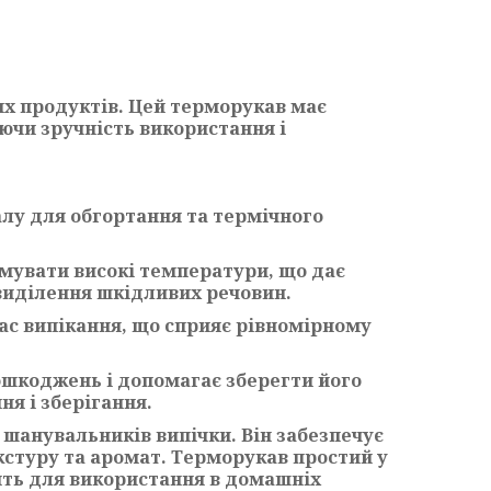
их продуктів. Цей терморукав має
уючи зручність використання і
алу для обгортання та термічного
имувати високі температури, що дає
виділення шкідливих речовин.
ас випікання, що сприяє рівномірному
пошкоджень і допомагає зберегти його
ня і зберігання.
 шанувальників випічки. Він забезпечує
екстуру та аромат. Терморукав простий у
дить для використання в домашніх