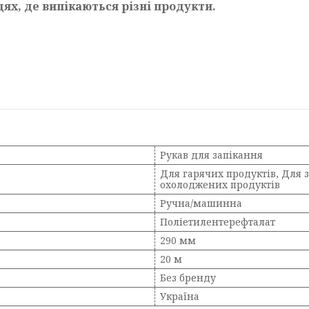
цях, де випікаються різні продукти.
Рукав для запікання
Для гарячих продуктів, Для 
охолоджених продуктів
Ручна/машинна
Поліетилентерефталат
290 мм
20 м
Без бренду
Україна