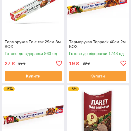
Терморукав То є так 29см 3м
Терморукав Toppack 40см 2м
BOX
BOX
Готово до відправки 863 од.
Готово до відправки 1748 од.
27
19
₴
₴
28 ₴
20 ₴
Купити
Купити
–5%
–5%