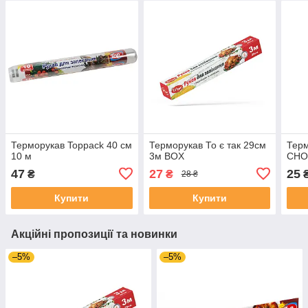
Терморукав Toppack 40 см
Терморукав То є так 29см
Тер
10 м
3м BOX
CHO
47
27
25
₴
₴
28 ₴
Купити
Купити
Акційні пропозиції та новинки
–5%
–5%