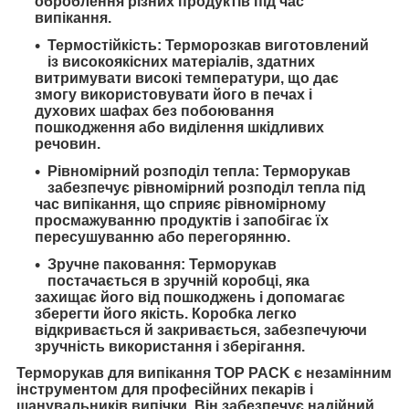
оброблення різних продуктів під час
випікання.
Термостійкість: Терморозкав виготовлений
із високоякісних матеріалів, здатних
витримувати високі температури, що дає
змогу використовувати його в печах і
духових шафах без побоювання
пошкодження або виділення шкідливих
речовин.
Рівномірний розподіл тепла: Терморукав
забезпечує рівномірний розподіл тепла під
час випікання, що сприяє рівномірному
просмажуванню продуктів і запобігає їх
пересушуванню або перегорянню.
Зручне паковання: Терморукав
постачається в зручній коробці, яка
захищає його від пошкоджень і допомагає
зберегти його якість. Коробка легко
відкривається й закривається, забезпечуючи
зручність використання і зберігання.
Терморукав для випікання TOP PACK є незамінним
інструментом для професійних пекарів і
шанувальників випічки. Він забезпечує надійний