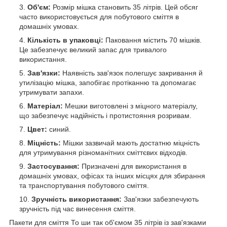
Об'єм:
Розмір мішка становить 35 літрів. Цей обсяг
часто використовується для побутового сміття в
домашніх умовах.
Кількість в упаковці:
Паковання містить 70 мішків.
Це забезпечує великий запас для тривалого
використання.
Зав'язки:
Наявність зав'язок полегшує закривання й
утилізацію мішка, запобігає протіканню та допомагає
утримувати запахи.
Матеріал:
Мешки виготовлені з міцного матеріалу,
що забезпечує надійність і протистояння розривам.
Цвет:
синий.
Міцність:
Мішки зазвичай мають достатню міцність
для утримування різноманітних сміттєвих відходів.
Застосування:
Призначені для використання в
домашніх умовах, офісах та інших місцях для збирання
та транспортування побутового сміття.
Зручність використання:
Зав'язки забезпечують
зручність під час винесення сміття.
Пакети для сміття То ши так об'ємом 35 літрів із зав'язками