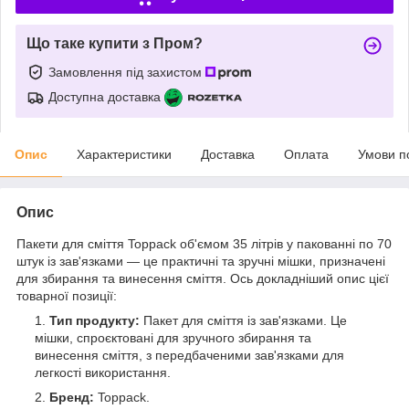
Що таке купити з Пром?
Замовлення під захистом
Доступна доставка
Опис
Характеристики
Доставка
Оплата
Умови п
Опис
Пакети для сміття Toppack об'ємом 35 літрів у пакованні по 70
штук із зав'язками — це практичні та зручні мішки, призначені
для збирання та винесення сміття. Ось докладніший опис цієї
товарної позиції:
Тип продукту:
Пакет для сміття із зав'язками. Це
мішки, спроєктовані для зручного збирання та
винесення сміття, з передбаченими зав'язками для
легкості використання.
Бренд:
Toppack.