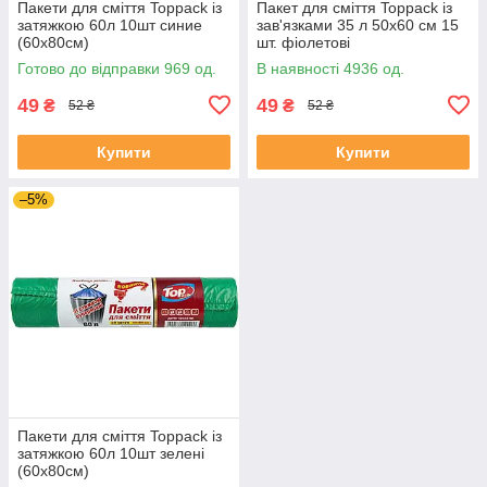
Пакети для сміття Toppack із
Пакет для сміття Toppack із
затяжкою 60л 10шт синие
зав'язками 35 л 50х60 см 15
(60х80см)
шт. фіолетові
Готово до відправки 969 од.
В наявності 4936 од.
49
49
₴
₴
52 ₴
52 ₴
Купити
Купити
–5%
Пакети для сміття Toppack із
затяжкою 60л 10шт зелені
(60х80см)