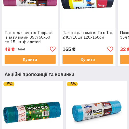
Пакет для сміття Toppack
Пакети для сміття To є Так
Паке
із зав'язками 35 л 50х60
240л 10шт 120х150см
35л 
см 15 шт. фіолетові
49
165
32
₴
₴
52 ₴
Купити
Купити
Акційні пропозиції та новинки
–5%
–5%