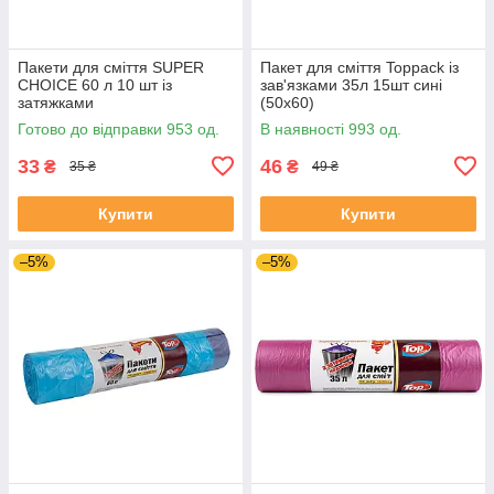
Пакети для сміття SUPER
Пакет для сміття Toppack із
CHOICE 60 л 10 шт із
зав'язками 35л 15шт сині
затяжками
(50х60)
Готово до відправки 953 од.
В наявності 993 од.
33
46
₴
₴
35 ₴
49 ₴
Купити
Купити
–5%
–5%