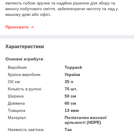
являють собою зручне та надійне рішення для збору та
виносу побутового сміття, забезпечуючи чистоту та лад у
вашому домі або офісі.
Приховати
Характеристики
Основні атрибути
Виробник
Toppack
Країна виробник
Україна
Об`єм
35 л
Кількість в рулоні
70 шт.
Ширина
50 см
Довжина
60 см
Товщина
13 мкм
Матеріал
Поліетилен високої
щільності (HDPE)
Наявність зав'язок
Так