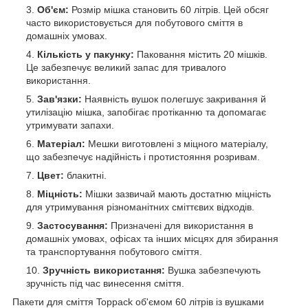
Об'єм:
Розмір мішка становить 60 літрів. Цей обсяг
часто використовується для побутового сміття в
домашніх умовах.
Кількість у пакунку:
Паковання містить 20 мішків.
Це забезпечує великий запас для тривалого
використання.
Зав'язки:
Наявність вушок полегшує закривання й
утилізацію мішка, запобігає протіканню та допомагає
утримувати запахи.
Матеріал:
Мешки виготовлені з міцного матеріалу,
що забезпечує надійність і протистояння розривам.
Цвет:
блакитні.
Міцність:
Мішки зазвичай мають достатню міцність
для утримування різноманітних сміттєвих відходів.
Застосування:
Призначені для використання в
домашніх умовах, офісах та інших місцях для збирання
та транспортування побутового сміття.
Зручність використання:
Вушка забезпечують
зручність під час винесення сміття.
Пакети для сміття Toppack об'ємом 60 літрів із вушками