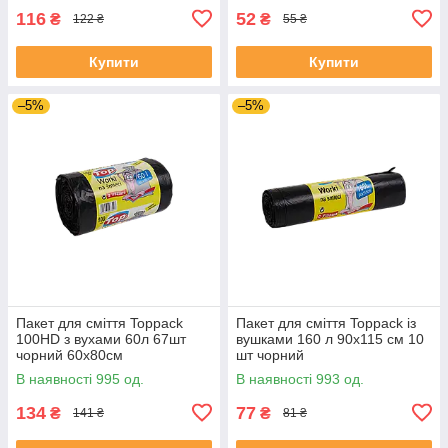
116
52
₴
₴
122 ₴
55 ₴
Купити
Купити
–5%
–5%
Пакет для сміття Toppack
Пакет для сміття Toppack із
100HD з вухами 60л 67шт
вушками 160 л 90х115 см 10
чорний 60х80см
шт чорний
В наявності 995 од.
В наявності 993 од.
134
77
₴
₴
141 ₴
81 ₴