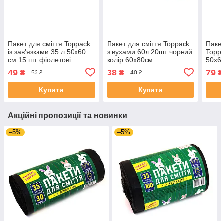
Пакет для сміття Toppack
Пакет для сміття Toppack
Паке
із зав'язками 35 л 50х60
з вухами 60л 20шт чорний
Topp
см 15 шт. фіолетові
колір 60х80см
50х6
49
38
79
₴
₴
52 ₴
40 ₴
Купити
Купити
Акційні пропозиції та новинки
–5%
–5%