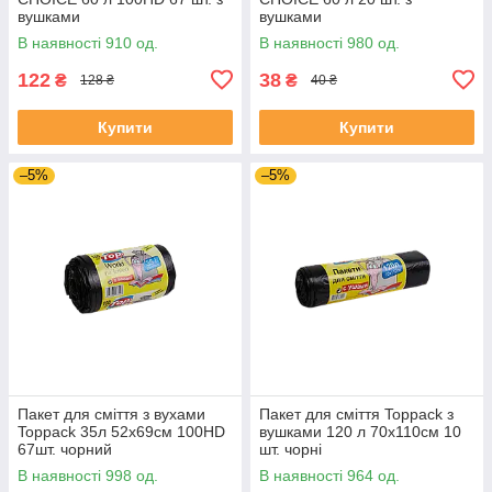
вушками
вушками
В наявності 910 од.
В наявності 980 од.
122
38
₴
₴
128 ₴
40 ₴
Купити
Купити
–5%
–5%
Пакет для сміття з вухами
Пакет для сміття Toppack з
Toppack 35л 52х69см 100HD
вушками 120 л 70х110см 10
67шт. чорний
шт. чорні
В наявності 998 од.
В наявності 964 од.