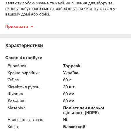
являють собою зручне та надійне рішення для збору та
виносу побутового сміття, забезпечуючи чистоту та лад у
вашому домі або офісі.
Приховати
Характеристики
Основні атрибути
Виробник
Toppack
Країна виробник
Україна
Об`єм
60 л
Кількість в рулоні
20 шт.
Ширина
60 см
Довжина
80 см
Матеріал
Поліетилен високої
щільності (HDPE)
Наявність зав'язок
Ні
Колір
Блакитний