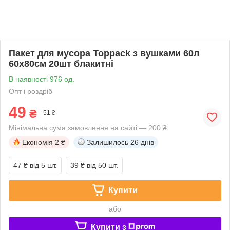
Пакет для мусора Toppack з вушками 60л
60х80см 20шт блакитні
В наявності 976 од.
Опт і роздріб
49
₴
51 ₴
Мінімальна сума замовлення на сайті — 200 ₴
Економія
2 ₴
Залишилось
26 днів
47 ₴
від 5 шт.
39 ₴
від 50 шт.
Купити
або
Купити з