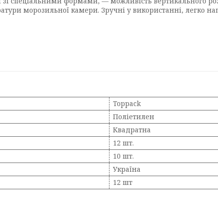
и зі спеціальними формами, — можливість вертикального ро
ратури морозильної камери. Зручні у використанні, легко н
Toppack
Поліетилен
Квадратна
12 шт.
10 шт.
Україна
12 шт