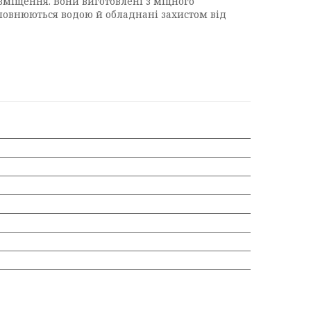
зміщення. Вони виготовлені з міцного
аповнюються водою й обладнані захистом від