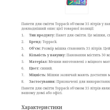
Пакети для сміття Toppack об'ємом 35 літрів у п
докладніший опис цієї товарної позиції:
1.
Тип продукту:
Пакет для сміття. Це мішки, с
2.
Бренд:
Toppack.
3.
Об'єм:
Розмір мішка становить 35 літрів. Цей
4.
Кількість у пакунку:
Паковання містить 30 мі
5.
Матеріал:
Мешки виготовлені з міцного мате
6.
Цвет:
синий.
7.
Міцність:
Мішки зазвичай мають достатню мі
8.
Застосування:
Призначені для використання 
Пакети для сміття Toppack об'ємом 35 літрів явл
вашому домі або офісі.
Характеристики