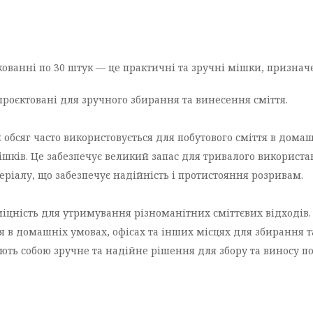
акованні по 30 штук — це практичні та зручні мішки, признач
проєктовані для зручного збирання та винесення сміття.
 обсяг часто використовується для побутового сміття в дома
шків. Це забезпечує великий запас для тривалого використа
ріалу, що забезпечує надійність і протистояння розривам.
цність для утримування різноманітних сміттєвих відходів.
в домашніх умовах, офісах та інших місцях для збирання та
яють собою зручне та надійне рішення для збору та виносу по