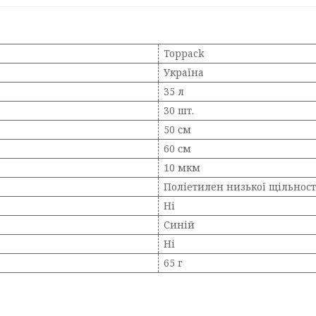
Toppack
Україна
35 л
30 шт.
50 см
60 см
10 мкм
Поліетилен низької щільності
Ні
Синій
Ні
65 г