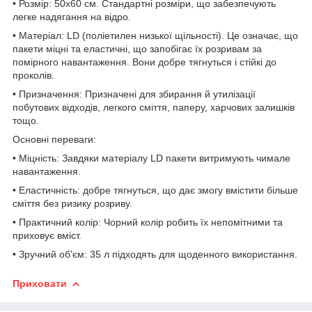
• Розмір: 50х60 см. Стандартні розміри, що забезпечують
легке надягання на відро.
• Матеріал: LD (поліетилен низької щільності). Це означає, що
пакети міцні та еластичні, що запобігає їх розривам за
помірного навантаження. Вони добре тягнуться і стійкі до
проколів.
• Призначення: Призначені для збирання й утилізації
побутових відходів, легкого сміття, паперу, харчових залишків
тощо.
Основні переваги:
• Міцність: Завдяки матеріалу LD пакети витримують чимале
навантаження.
• Еластичність: добре тягнуться, що дає змогу вмістити більше
сміття без ризику розриву.
• Практичний колір: Чорний колір робить їх непомітними та
приховує вміст.
• Зручний об'єм: 35 л підходять для щоденного використання.
Приховати