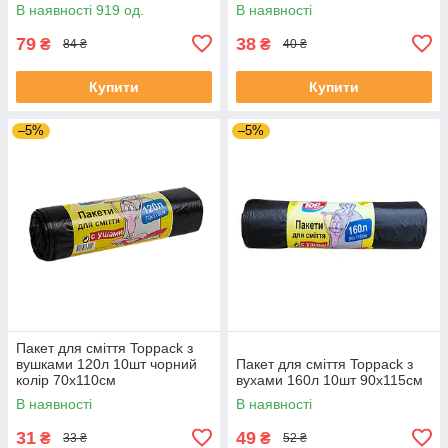
В наявності 919 од.
В наявності
79
38
₴
₴
84 ₴
40 ₴
Купити
Купити
–5%
–5%
Пакет для сміття Toppack з
вушками 120л 10шт чорний
Пакет для сміття Toppack з
колір 70х110см
вухами 160л 10шт 90х115см
В наявності
В наявності
31
49
₴
₴
33 ₴
52 ₴