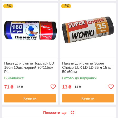
–5%
–5%
Пакет для сміття Toppack LD
Пакети для сміття Super
160л 10шт. чорний 90*115см
Choice LUX LD LD 35 л 15 шт
PL
50х60см
В наявності
Готово до відправки
71
13
₴
₴
75 ₴
14 ₴
Купити
Купити
Показати ще