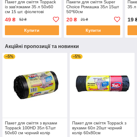
Пакет для сміття Toppack
Пакети для сміття Super
Паке
із зав'язками 35 л 50х60
Choice Ромашка 35л 15шт
35 л
см 15 шт. фіолетові
50*60см
49
20
19
₴
₴
52 ₴
21 ₴
Купити
Купити
Акційні пропозиції та новинки
–5%
–5%
Пакет для сміття з вухами
Пакет для сміття Toppack з
Toppack 100HD 35л 67шт
вухами 60л 20шт чорний
50х60 см чорний колір
колір 60х80см