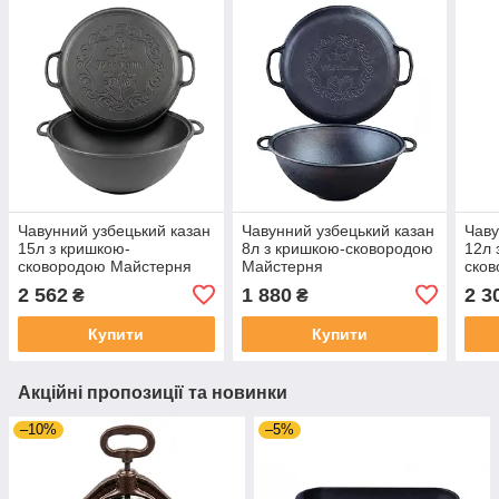
Чавунний узбецький казан
Чавунний узбецький казан
Чаву
15л з кришкою-
8л з кришкою-сковородою
12л 
сковородою Майстерня
Майстерня
ско
2 562
1 880
2 3
₴
₴
Купити
Купити
Акційні пропозиції та новинки
–10%
–5%