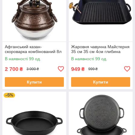
Афганський казан-
Жаровня чавунна Майстерня
скороварка комбінований 8л
35 см 35 см 4см глибина
В наявності 99 од.
В наявності 99 од.
2 700
949
₴
₴
3 000 ₴
999 ₴
Купити
Купити
–5%