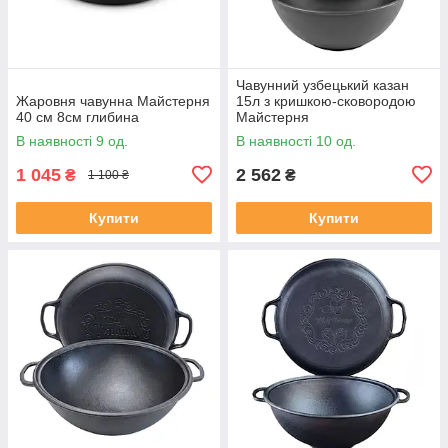
Чавунний узбецький казан
Жаровня чавунна Майстерня
15л з кришкою-сковородою
40 см 8см глибина
Майстерня
В наявності 9 од.
В наявності 10 од.
1 045
2 562
₴
₴
1 100 ₴
Купити
Купити