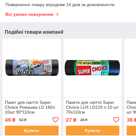
Повернення товару впродовж 14 днів за домовленістю
Всі умови повернення
Подібні товари компанії
Пакет для сміття Super
Пакети для сміття Super
Паке
Choice Ромашка LD 160л
Choice LUX LD120 л 10 шт
Choi
10шт 90*110см
70х110см
шт 9
49
27
36
₴
₴
52 ₴
28 ₴
Купити
Купити