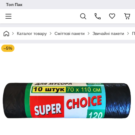
Топ Пак
Каталог товару
Сміттєві пакети
Звичайні пакети
П
–5%