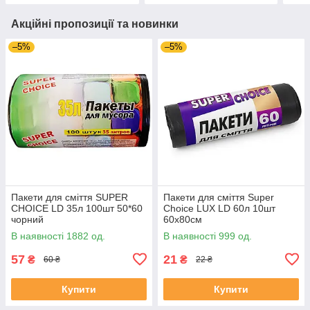
Акційні пропозиції та новинки
–5%
–5%
Пакети для сміття SUPER
Пакети для сміття Super
CHOICE LD 35л 100шт 50*60
Choice LUX LD 60л 10шт
чорний
60х80см
В наявності 1882 од.
В наявності 999 од.
57
21
₴
₴
60 ₴
22 ₴
Купити
Купити