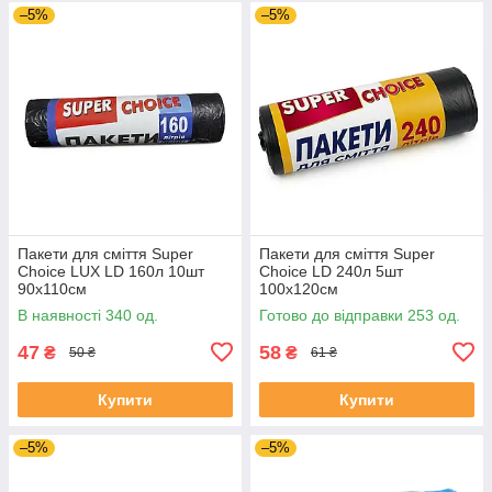
–5%
–5%
Пакети для сміття Super
Пакети для сміття Super
Choice LUX LD 160л 10шт
Choice LD 240л 5шт
90х110см
100х120см
В наявності 340 од.
Готово до відправки 253 од.
47
58
₴
₴
50 ₴
61 ₴
Купити
Купити
–5%
–5%