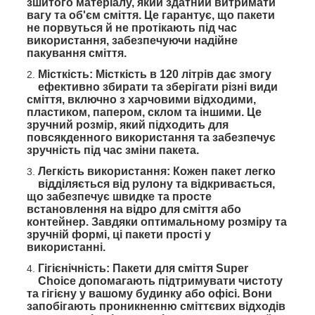
зшитого матеріалу, який здатний витримати
вагу та об'єм сміття. Це гарантує, що пакети
не порвуться й не протікають під час
використання, забезпечуючи надійне
пакування сміття.
Місткість: Місткість в
120
літрів дає змогу
ефективно збирати та зберігати різні види
сміття, включно з харчовими відходими,
пластиком, папером, склом та іншими. Це
зручний розмір, який підходить для
повсякденного використання та забезпечує
зручність під час зміни пакета.
Легкість використання: Кожен пакет легко
відділяється від рулону та відкривається,
що забезпечує швидке та просте
встановлення на відро для сміття або
контейнер. Завдяки оптимальному розміру та
зручній формі, ці пакети прості у
використанні.
Гігієнічність: Пакети для сміття Super
Choice допомагають підтримувати чистоту
та гігієну у вашому будинку або офісі. Вони
запобігають проникненню сміттєвих відходів