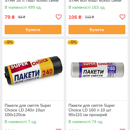
STAR 35 л 76шт 50х60 синій
STAR 60л 65шт 60х80 синій
В наявності 499 од.
В наявності 163 од.
79
106
₴
₴
83 ₴
112 ₴
Купити
Купити
–5%
–5%
Пакети для сміття Super
Пакети для сміття Super
Choice LD 240л 10шт
Choice LD 160 л 10 шт
100х120см
90х110 см прозорий
В наявності 7 од.
В наявності 74 од.