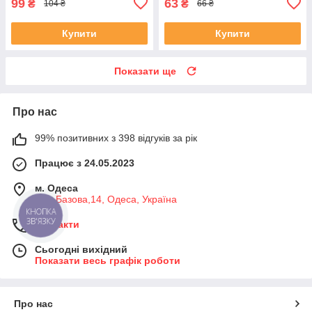
99
63
₴
₴
104 ₴
66 ₴
Купити
Купити
Показати ще
Про нас
99% позитивних з 398 відгуків за рік
Працює з 24.05.2023
м. Одеса
вул. Базова,14, Одеса, Україна
КНОПКА
ЗВ'ЯЗКУ
Контакти
Сьогодні вихідний
Показати весь графік роботи
Про нас