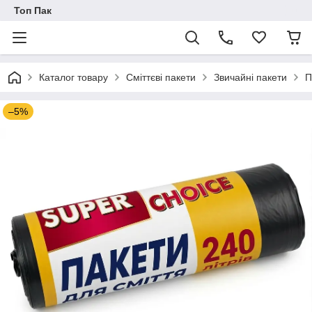
Топ Пак
Каталог товару
Сміттєві пакети
Звичайні пакети
П
–5%