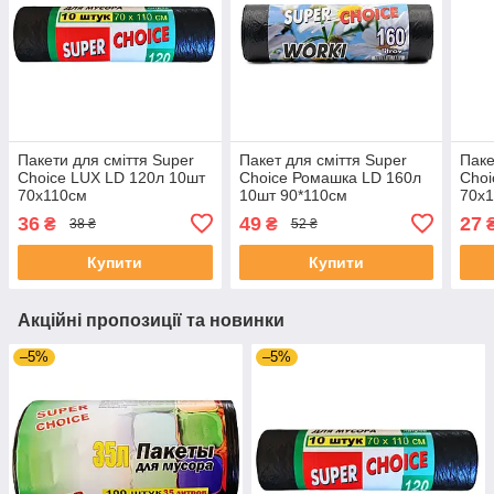
Пакети для сміття Super
Пакет для сміття Super
Паке
Choice LUX LD 120л 10шт
Choice Ромашка LD 160л
Choi
70х110см
10шт 90*110см
70х
36
49
27
₴
₴
38 ₴
52 ₴
Купити
Купити
Акційні пропозиції та новинки
–5%
–5%