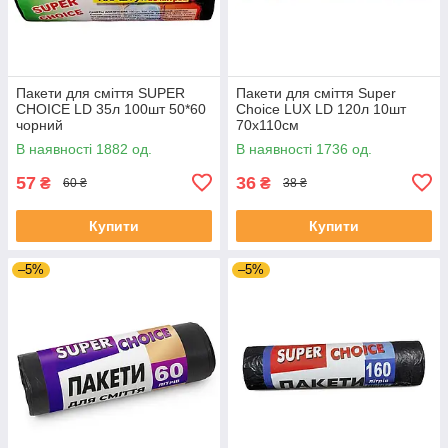
Пакети для сміття SUPER
Пакети для сміття Super
CHOICE LD 35л 100шт 50*60
Choice LUX LD 120л 10шт
чорний
70х110см
В наявності 1882 од.
В наявності 1736 од.
57
36
₴
₴
60 ₴
38 ₴
Купити
Купити
–5%
–5%