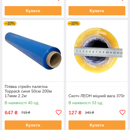
Купити
Купити
–10%
–10%
Плівка стрейч палетна
Toppack синя 50см 200м
17мкм 2.2кг
Скотч ЛЕОН міцний вага 370г
В наявності 40 од.
В наявності 33 од.
647
127
₴
₴
719 ₴
141 ₴
Купити
Купити