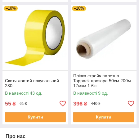
–10%
–10%
Плівка стрейч палетна
Скотч жовтий пакувальний
Toppack прозора 50см 200м
230г
17мкм 1.6кг
В наявності 43 од.
В наявності 9 од.
55
396
₴
₴
61 ₴
440 ₴
Купити
Купити
Про нас