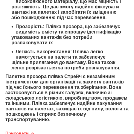
високоякісного матеріалу, що має міцність і
розтяжність. Це дає змогу надійно фіксувати
вантажі на палетах і запобігати їх зміщенню
або пошкодженню під час перевезення.
Прозорість: Плівка прозора, що забезпечує
видимість вмісту та спрощує ідентифікацію
упакованих вантажів без потреби
розпаковувати їх.
Легкість використання: Плівка легко
намотується на палети та забезпечує
щільне прилягання до вантажу. Вона також
легко розрізається за потреби розпакування.
Палетна прозора плівка Стрейч є незамінним
інструментом для організації та захисту вантажів
під час їхнього перевезення та зберігання. Вона
застосовується в різних галузях, включно зі
складською логістикою, виробництвом, продажем
та іншими. Плівка забезпечує надійне пакування
вантажів на палетах, захищає їх від пилу, вологи та
пошкоджень і сприяє безпечному
транспортуванню.
Приховати