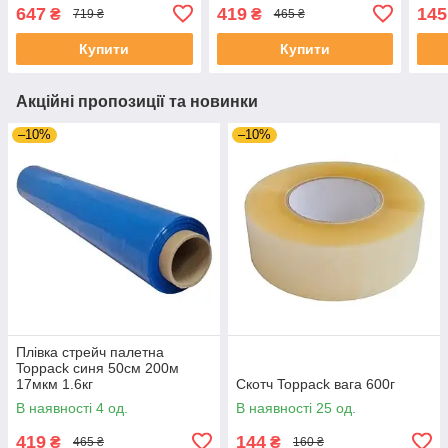
647
419
145
₴
₴
719 ₴
465 ₴
Купити
Купити
Акційні пропозиції та новинки
–10%
–10%
Плівка стрейч палетна
Toppack синя 50см 200м
17мкм 1.6кг
Скотч Toppack вага 600г
В наявності 4 од.
В наявності 25 од.
419
144
₴
₴
465 ₴
160 ₴