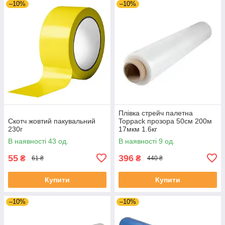
–10%
–10%
Плівка стрейч палетна
Скотч жовтий пакувальний
Toppack прозора 50см 200м
230г
17мкм 1.6кг
В наявності 43 од.
В наявності 9 од.
55
396
₴
₴
61 ₴
440 ₴
Купити
Купити
–10%
–10%