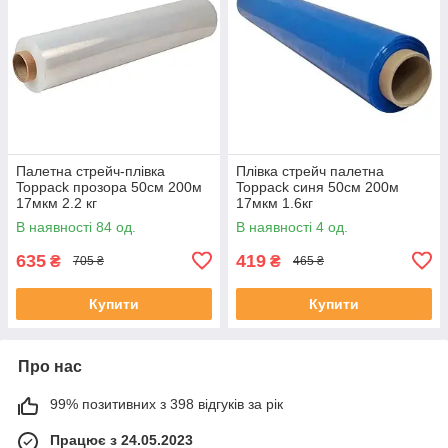
Палетна стрейч-плівка
Плівка стрейч палетна
Toppack прозора 50см 200м
Toppack синя 50см 200м
17мкм 2.2 кг
17мкм 1.6кг
В наявності 84 од.
В наявності 4 од.
635
419
₴
₴
705 ₴
465 ₴
Купити
Купити
Про нас
99% позитивних з 398 відгуків за рік
Працює з 24.05.2023