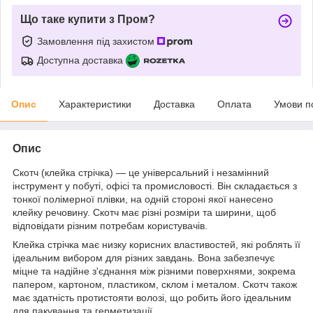
Що таке купити з Пром?
Замовлення під захистом
Доступна доставка
Опис
Характеристики
Доставка
Оплата
Умови п
Опис
Скотч (клейка стрічка) — це універсальний і незамінний
інструмент у побуті, офісі та промисловості. Він складається з
тонкої полімерної плівки, на одній стороні якої нанесено
клейку речовину. Скотч має різні розміри та ширини, щоб
відповідати різним потребам користувачів.
Клейка стрічка має низку корисних властивостей, які роблять її
ідеальним вибором для різних завдань. Вона забезпечує
міцне та надійне з'єднання між різними поверхнями, зокрема
папером, картоном, пластиком, склом і металом. Скотч також
має здатність протистояти волозі, що робить його ідеальним
для пакування та герметизації.