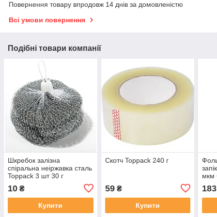
Повернення товару впродовж 14 днів за домовленістю
Всі умови повернення
Подібні товари компанії
Шкребок залізна
Скотч Toppack 240 г
Фоль
спіральна неіржавка сталь
запі
Toppack 3 шт 30 г
мкм 
10
59
183
₴
₴
Купити
Купити