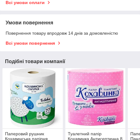
Всі умови оплати
Умови повернення
Повернення товару впродовж 14 днів за домовленістю
Всі умови повернення
Подібні товари компанії
Паперовий рушник
Туалетний папір
Папе
Кохавинська папірня
Кохавинка Антисептична 8
Панд