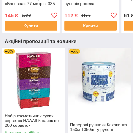
«Бавовна» 77 метрів, 335
рулонів рожева
відривів
145
112
61
₴
₴
153 ₴
118 ₴
Купити
Купити
Акційні пропозиції та новинки
–5%
–5%
Набір косметичних сухих
серветок HAWAII 5 пачок по
Паперові рушники Кохавинка
200 серветок
150м 1050шт у рулоні
В наявності 965 од.