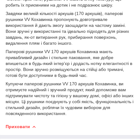
робить їх приємними на дотик і не подразнює шкіру.
Завдяки великій кількості аркушів (170 аркушів), паперові
рушники VV Кохавинка пропонують довготривале
використання й дають змогу заощадити на частому заміні.
Вони зручні у використанні та ідеально підходять для різних
завдань, як-от витирання рук, прибирання поверхонь,
видалення плям і багато іншого.
Паперові рушники VV 170 аркушів Кохавинка мають
привабливий дизайн і стильне паковання, яке добре
впишеться в будь-який інтер'єр і додасть нотку елегантності в
простір. Вони зручно розміщуються на стійці або тримачі,
готові бути доступними в будь-який час.
Купуючи паперові рушники VV 170 аркушів Кохавинка, ви
отримуєте надійний і зручний продукт, який допоможе вам
підтримувати чистоту та гігієну у вашому домі, офісі або інших
місцях. Ці рушники поєднують у собі якість, функціональність і
стильний дизайн, роблячи їх чудовим вибором для
повсякденного використання.
Приховати