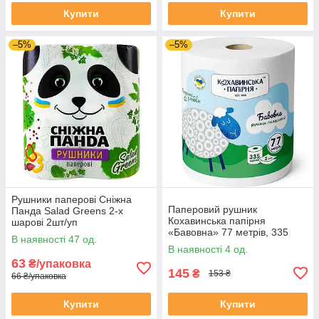
Купити
Купити
–5%
–5%
Рушники паперові Сніжна
Паперовий рушник
Панда Salad Greens 2-х
Кохавинська папірня
шарові 2шт/уп
«Бавовна» 77 метрів, 335
В наявності 47 од.
відривів
В наявності 4 од.
63
₴/упаковка
145
₴
153 ₴
66 ₴/упаковка
Купити
Купити