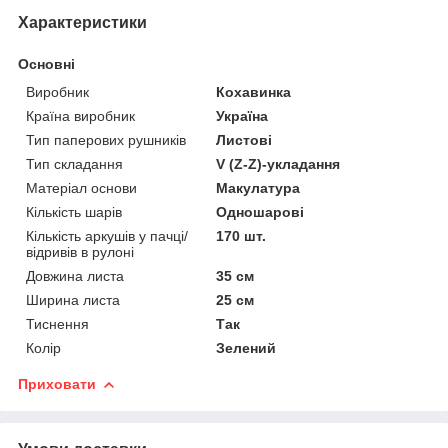
Характеристики
Основні
Виробник
Кохавинка
Країна виробник
Україна
Тип паперових рушників
Листові
Тип складання
V (Z-Z)-укладання
Матеріал основи
Макулатура
Кількість шарів
Одношарові
Кількість аркушів у пачці/
170 шт.
відривів в рулоні
Довжина листа
35 см
Ширина листа
25 см
Тиснення
Так
Колір
Зелений
Приховати