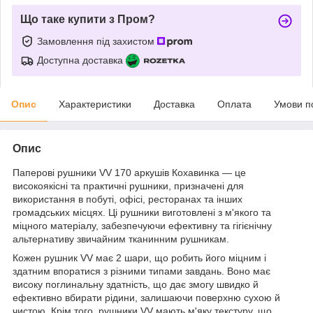
Що таке купити з Пром?
Замовлення під захистом
Доступна доставка
Опис
Характеристики
Доставка
Оплата
Умови п
Опис
Паперові рушники VV 170 аркушів Кохавинка — це
високоякісні та практичні рушники, призначені для
використання в побуті, офісі, ресторанах та інших
громадських місцях. Ці рушники виготовлені з м'якого та
міцного матеріалу, забезпечуючи ефективну та гігієнічну
альтернативу звичайним тканинним рушникам.
Кожен рушник VV має 2 шари, що робить його міцним і
здатним впоратися з різними типами завдань. Воно має
високу поглинальну здатність, що дає змогу швидко й
ефективно вбирати рідини, залишаючи поверхню сухою й
чистою. Крім того, рушники VV мають м'яку текстуру, що