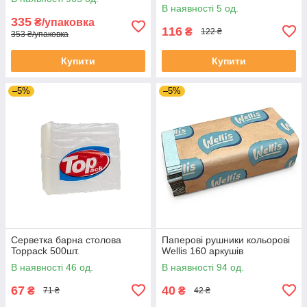
В наявності 5 од.
335
₴/упаковка
116
₴
122 ₴
353 ₴/упаковка
Купити
Купити
–5%
–5%
Серветка барна столова
Паперові рушники кольорові
Toppack 500шт.
Wellis 160 аркушів
В наявності 46 од.
В наявності 94 од.
67
40
₴
₴
71 ₴
42 ₴