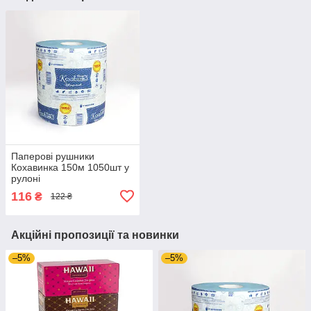
Паперові рушники
Кохавинка 150м 1050шт у
рулоні
116
₴
122 ₴
Акційні пропозиції та новинки
–5%
–5%