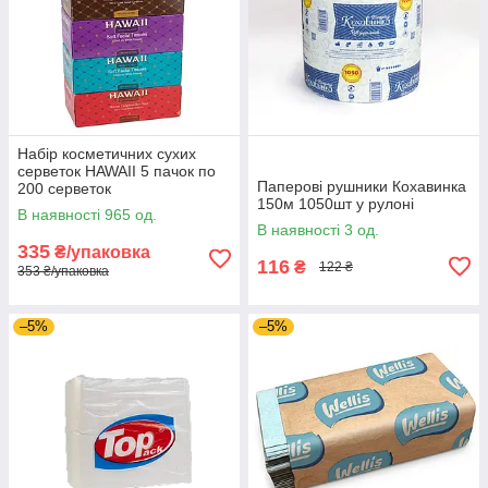
Набір косметичних сухих
серветок HAWAII 5 пачок по
Паперові рушники Кохавинка
200 серветок
150м 1050шт у рулоні
В наявності 965 од.
В наявності 3 од.
335
₴/упаковка
116
₴
122 ₴
353 ₴/упаковка
–5%
–5%