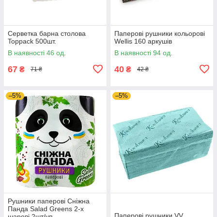
Серветка барна столова
Паперові рушники кольорові
Toppack 500шт.
Wellis 160 аркушів
В наявності 46 од.
В наявності 94 од.
67
40
₴
₴
71 ₴
42 ₴
–5%
–5%
Рушники паперові Сніжна
Панда Salad Greens 2-х
Паперові рушники VV
шарові 2шт/уп