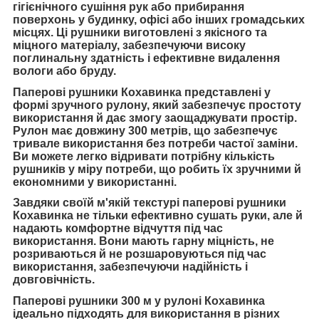
гігієнічного сушіння рук або прибирання
поверхонь у будинку, офісі або інших громадських
місцях. Ці рушники виготовлені з якісного та
міцного матеріалу, забезпечуючи високу
поглинальну здатність і ефективне видалення
вологи або бруду.
Паперові рушники Кохавинка представлені у
формі зручного рулону, який забезпечує простоту
використання й дає змогу заощаджувати простір.
Рулон має довжину 300 метрів, що забезпечує
тривале використання без потреби частої заміни.
Ви можете легко відривати потрібну кількість
рушників у міру потреби, що робить їх зручними й
економними у використанні.
Завдяки своїй м'якій текстурі паперові рушники
Кохавинка не тільки ефективно сушать руки, але й
надають комфортне відчуття під час
використання. Вони мають гарну міцність, не
розриваються й не розшаровуються під час
використання, забезпечуючи надійність і
довговічність.
Паперові рушники 300 м у рулоні Кохавинка
ідеально підходять для використання в різних