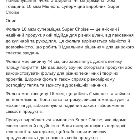
Найменування: Фольга Ширина: 44 см Довжина: 20м
Товщина: 18 мкм Міцність: суперміцна виробник: Super
Choise
Опис:
Фольга 18 мкм суперміцна Super Choise — це якісний і
надійний продукт, який підійде для різних цілей, від паковання
до кулінарії та рукоділля. Ця фольга вирізняється міцністю й
довговічністю, що робить її ідеальним рішенням для широкого
спектра завдань.
Фольга має ширину 44 см, що забезпечує досить велику
площу покриття. Це дає змогу зручно обгортати продукти або
використовувати фольгу для різних технічних і творчих
проєктів. Ширина фольги також сприяє рівномірному
розподілу тепла та захисту від зовнішніх чинників.
Фольга має товщину 18 мкм, що робить її міцною та стійкою
до пошкоджень. Вона легко витримує високі температури та
механічні дії, забезпечуючи надійний захист і збереження
свіжості продуктів.
Продукт виробляється компанією Super Choise, яка відома
своєю якістю й надійністю. Вони використовують передові
технології та матеріали, щоб забезпечити високу
продуктивність і довговічність своїх продуктів.