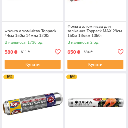
Фольга алюмінієва для
Фольга алюмінієва Toppack
запікання Toppack MAX 29см
44см 150м 14мкм 1200г
150м 18мкм 1350г
В наявності 1736 од.
В наявності 2 од.
580
650
₴
₴
611 ₴
684 ₴
Купити
Купити
–5%
–5%