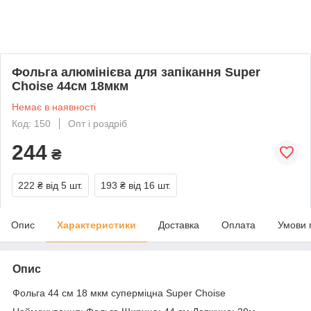
Фольга алюмінієва для запікання Super
Choise 44см 18мкм
Немає в наявності
Код: 150
Опт і роздріб
244
₴
222 ₴
від 5 шт.
193 ₴
від 16 шт.
Опис
Характеристики
Доставка
Оплата
Умови 
Опис
Фольга 44 см 18 мкм суперміцна Super Choise