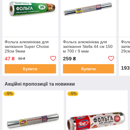
Фольга алюмінієва для
Фольга алюмінієва для
Фоль
запікання Super Choise
запікання Stella 44 см 150
запі
29см 9мкм
м 700 г 9 мкм
29с
47
259
₴
₴
50 ₴
193
Купити
Купити
Акційні пропозиції та новинки
–5%
–5%