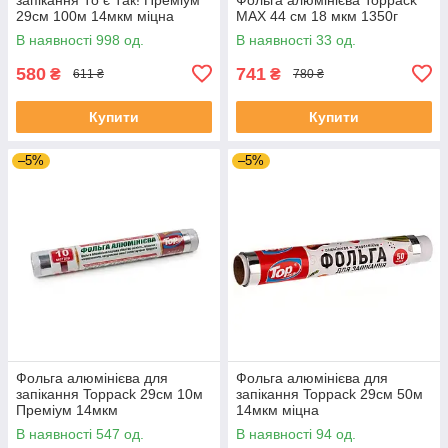
29см 100м 14мкм міцна
MAX 44 см 18 мкм 1350г
В наявності 998 од.
В наявності 33 од.
580
741
₴
₴
611 ₴
780 ₴
Купити
Купити
–5%
–5%
Фольга алюмінієва для
Фольга алюмінієва для
запікання Toppack 29см 10м
запікання Toppack 29см 50м
Преміум 14мкм
14мкм міцна
В наявності 547 од.
В наявності 94 од.