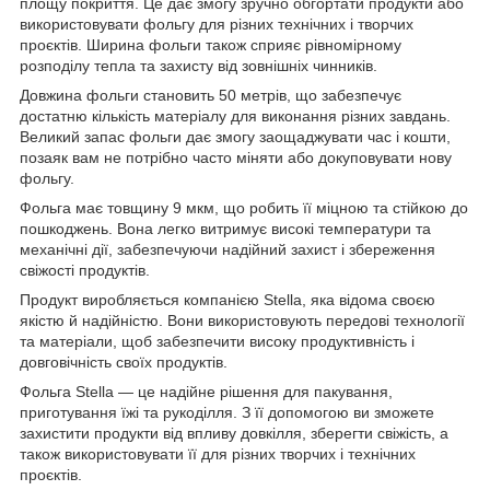
площу покриття. Це дає змогу зручно обгортати продукти або
використовувати фольгу для різних технічних і творчих
проєктів. Ширина фольги також сприяє рівномірному
розподілу тепла та захисту від зовнішніх чинників.
Довжина фольги становить 50 метрів, що забезпечує
достатню кількість матеріалу для виконання різних завдань.
Великий запас фольги дає змогу заощаджувати час і кошти,
позаяк вам не потрібно часто міняти або докуповувати нову
фольгу.
Фольга має товщину 9 мкм, що робить її міцною та стійкою до
пошкоджень. Вона легко витримує високі температури та
механічні дії, забезпечуючи надійний захист і збереження
свіжості продуктів.
Продукт виробляється компанією Stella, яка відома своєю
якістю й надійністю. Вони використовують передові технології
та матеріали, щоб забезпечити високу продуктивність і
довговічність своїх продуктів.
Фольга Stella — це надійне рішення для пакування,
приготування їжі та рукоділля. З її допомогою ви зможете
захистити продукти від впливу довкілля, зберегти свіжість, а
також використовувати її для різних творчих і технічних
проєктів.