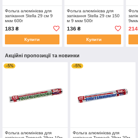
Фольга алюмінієва для
Фольга алюмінієва для
Фоль
запікання Stella 29 см 9
запікання Stella 29 см 150
запі
мкм 600г
м 9 мкм 500г
9мкм
183
136
214
₴
₴
Купити
Купити
Акційні пропозиції та новинки
–5%
–5%
Фольга алюмінієва для
Фольга алюмінієва для
запікання Toppack 29см 10м
запікання Toppack 29см 20м