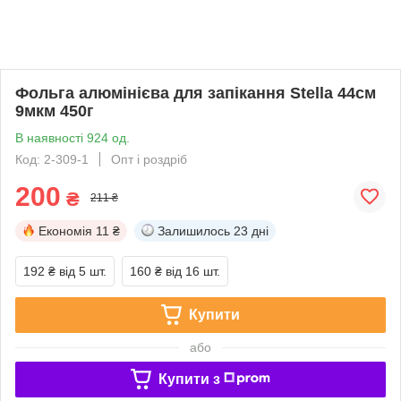
Фольга алюмінієва для запікання Stella 44см
9мкм 450г
В наявності 924 од.
Код: 2-309-1
Опт і роздріб
200
₴
211 ₴
Економія
11 ₴
Залишилось
23 дні
192 ₴
від 5 шт.
160 ₴
від 16 шт.
Купити
або
Купити з