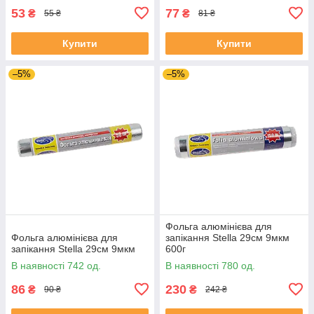
53
77
₴
₴
55 ₴
81 ₴
Купити
Купити
–5%
–5%
Фольга алюмінієва для
Фольга алюмінієва для
запікання Stella 29см 9мкм
запікання Stella 29см 9мкм
600г
В наявності 742 од.
В наявності 780 од.
86
230
₴
₴
90 ₴
242 ₴