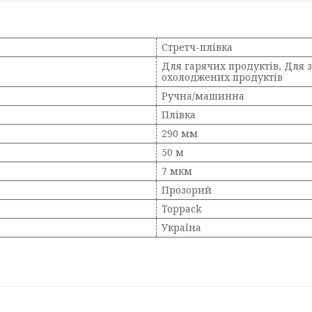
Стретч-плівка
Для гарячих продуктів, Для 
охолоджених продуктів
Ручна/машинна
Плівка
290 мм
50 м
7 мкм
Прозорий
Toppack
Україна