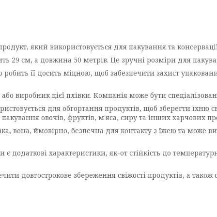
родукт, який використовується для пакування та консервації 
ить 29 см, а довжина 50 метрів. Це зручні розміри для пакува
 робить її досить міцною, щоб забезпечити захист упаковани
або виробник цієї плівки. Компанія може бути спеціалізова
истовується для обгортання продуктів, щоб зберегти їхню сві
пакування овочів, фруктів, м'яса, сиру та інших харчових пр
івка, вона, ймовірно, безпечна для контакту з їжею та може 
ки є додаткові характеристики, як-от стійкість до температу
чити довгострокове збереження свіжості продуктів, а також с