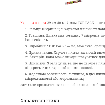
Харчова плівка
29 см 50 м, 7 мкм TOP PACK — це п
Розмір: Ширина цієї харчової плівки станов
Товщина: Плівка має товщину 7 мікронів, що
їхню свіжість.
Виробник: "TOP PACK" — це, можливо, бренд 
Призначення: Харчова плівка зазвичай викор
та бактерій. Вона може використовуватися для 
Примітки: З огляду на те, що це харчова пл
підприємствах харчової промисловості.
Додаткові особливості: Можливо, в цієї плів
мікрохвильовці або морозильнику.
Загальне призначення харчової плівки — забезпе
Характеристики