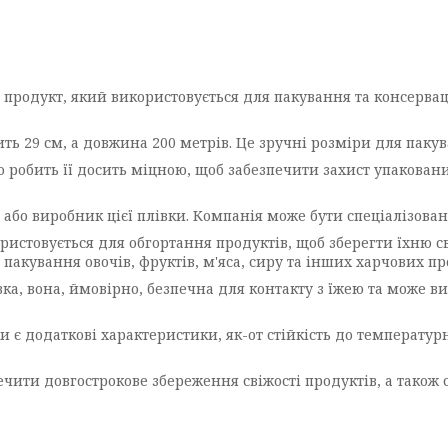
 продукт, який використовується для пакування та консерваці
ить 29 см, а довжина 200 метрів. Це зручні розміри для паку
 робить її досить міцною, щоб забезпечити захист упаковани
або виробник цієї плівки. Компанія може бути спеціалізова
истовується для обгортання продуктів, щоб зберегти їхню сві
пакування овочів, фруктів, м'яса, сиру та інших харчових пр
івка, вона, ймовірно, безпечна для контакту з їжею та може 
ки є додаткові характеристики, як-от стійкість до температу
чити довгострокове збереження свіжості продуктів, а також с