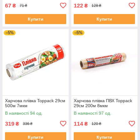
67
122
₴
₴
71 ₴
128 ₴
Купити
Купити
–5%
–5%
Харчова плівка Toppack 29см
Харчова плівка ПВХ Toppack
500м 7мкм
29см 200м 8мкм
В наявності 94 од.
В наявності 97 од.
319
114
₴
₴
336 ₴
120 ₴
Купити
Купити