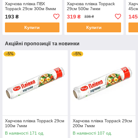
Харчова плівка ПВХ
Харчова плівка Toppack
Харч
Toppack 29см 300м 8мкм
29см 500м 7мкм
45с
193
319
145
₴
₴
336 ₴
Купити
Купити
Акційні пропозиції та новинки
–5%
–5%
Харчова плівка Toppack 29см
Харчова плівка Toppack 29см
100м 7мкм
200м 7мкм
В наявності 171 од.
В наявності 107 од.