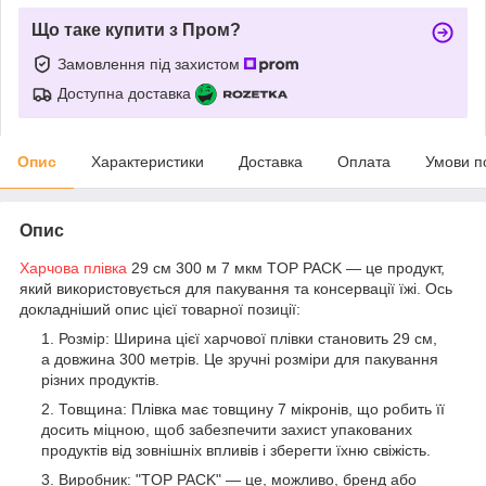
Що таке купити з Пром?
Замовлення під захистом
Доступна доставка
Опис
Характеристики
Доставка
Оплата
Умови п
Опис
Харчова плівка
29 см 300 м 7 мкм TOP PACK — це продукт,
який використовується для пакування та консервації їжі. Ось
докладніший опис цієї товарної позиції:
Розмір: Ширина цієї харчової плівки становить 29 см,
а довжина 300 метрів. Це зручні розміри для пакування
різних продуктів.
Товщина: Плівка має товщину 7 мікронів, що робить її
досить міцною, щоб забезпечити захист упакованих
продуктів від зовнішніх впливів і зберегти їхню свіжість.
Виробник: "TOP PACK" — це, можливо, бренд або