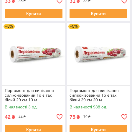
33
31
₴
₴
35 ₴
33 ₴
Купити
Купити
–5%
–5%
Пергамент для випікання
Пергамент для випікання
силіконізований То є так
силіконізований То є так
білий 29 см 10 м
білий 29 см 20 м
В наявності 3 од.
В наявності 988 од.
42
75
₴
₴
44 ₴
79 ₴
Купити
Купити