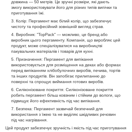
довжина — 50 метрів. Це зручні розміри, які дають
змогу використовувати його для різних типів випічки та
приготування їжі.
Колір: Пергамент має білий колір, що забезпечує
чистоту та професійний зовнішній вигляд страв.
Виробник: "TopPack" — можливо, це бренд або
виробник цього пергаменту. Компанія, що виробляє цей
продукт, може спеціалізуватися на виробництві
пакувальних матеріалів і товарів для кухні.
Призначення: Пергамент для випікання
використовується для розміщення на деках або формах
перед випіканням хлібобулочних виробів, печива, тортів
та інших продуктів. Він запобігає прилипанню до
поверхні та спрощує виймання готових виробів.
Силіконізоване покриття: Силіконізоване покриття
робить пергамент більш ковзним і стійким до вологи, що
підвищує його ефективність під час випікання.
Безпека: Пергамент зазвичай безпечний для
використання з їжею та не виділяє шкідливих речовин
під час нагрівання.
Цей продукт забезпечує зручність і якість під час приготування