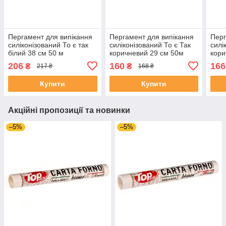
Пергамент для випікання
Пергамент для випікання
Перг
силіконізований То є так
силіконізований То є Так
силі
білий 38 см 50 м
коричневий 29 см 50м
кори
206
160
166
₴
₴
217 ₴
168 ₴
Купити
Купити
Акційні пропозиції та новинки
–5%
–5%