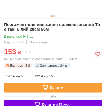
Пергамент для випікання силіконізований То
є так! білий 29см 50м
В наявності 945 од.
Код: 3-600-4
Опт і роздріб
153
₴
161 ₴
Мінімальна сума замовлення на сайті — 200 ₴
Економія
8 ₴
Залишилось
24 дні
147 ₴
від 6 шт.
132 ₴
від 16 шт.
Купити
або
Купити з