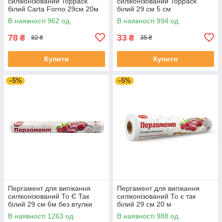
силіконізований Toppack
силіконізований Toppack
білий Carta Forno 29см 20м
білий 29 см 5 см
В наявності 962 од.
В наявності 994 од.
78
33
₴
₴
82 ₴
35 ₴
Купити
Купити
–5%
–5%
Пергамент для випікання
Пергамент для випікання
силіконізований То Є Так
силіконізований То є так
білий 29 см 6м без втулки
білий 29 см 20 м
В наявності 1263 од.
В наявності 988 од.