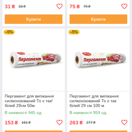
31
75
₴
₴
33 ₴
79 ₴
Купити
Купити
–5%
–5%
Пергамент для випікання
Пергамент для випікання
силіконізований То є так!
силіконізований То є так
білий 29см 50м
білий 29 см 100 м
В наявності 945 од.
В наявності 959 од.
153
263
₴
₴
161 ₴
277 ₴