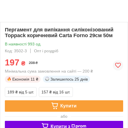
Пергамент для випікання силіконізований
Toppack коричневий Carta Forno 29см 50м
В наявності 993 од.
Код: 3502-3
Опт і роздріб
197
₴
208 ₴
Мінімальна сума замовлення на сайті — 200 ₴
Економія
11 ₴
Залишилось
25 днів
189 ₴
від 5 шт.
157 ₴
від 16 шт.
Купити
або
Купити з