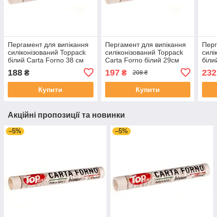
Пергамент для випікання
Пергамент для випікання
Перг
силіконізований Toppack
силіконізований Toppack
силі
білий Carta Forno 38 см
Carta Forno білий 29см
біли
50 м
50м
50 м
188
197
232
₴
₴
208 ₴
Купити
Купити
Акційні пропозиції та новинки
–5%
–5%