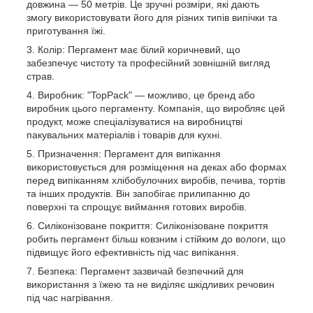
довжина — 50 метрів. Це зручні розміри, які дають
змогу використовувати його для різних типів випічки та
приготування їжі.
Колір: Пергамент має білий коричневий, що
забезпечує чистоту та професійний зовнішній вигляд
страв.
Виробник: "TopPack" — можливо, це бренд або
виробник цього пергаменту. Компанія, що виробляє цей
продукт, може спеціалізуватися на виробництві
пакувальних матеріалів і товарів для кухні.
Призначення: Пергамент для випікання
використовується для розміщення на деках або формах
перед випіканням хлібобулочних виробів, печива, тортів
та інших продуктів. Він запобігає прилипанню до
поверхні та спрощує виймання готових виробів.
Силіконізоване покриття: Силіконізоване покриття
робить пергамент більш ковзним і стійким до вологи, що
підвищує його ефективність під час випікання.
Безпека: Пергамент зазвичай безпечний для
використання з їжею та не виділяє шкідливих речовин
під час нагрівання.