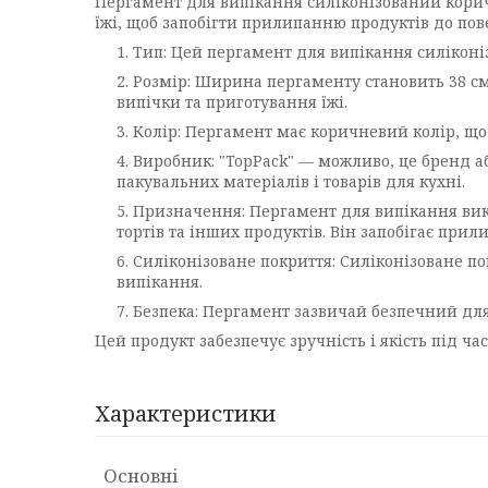
Пергамент для випікання силіконізований коричн
їжі, щоб запобігти прилипанню продуктів до пов
Тип: Цей пергамент для випікання силіконі
Розмір: Ширина пергаменту становить 38 см,
випічки та приготування їжі.
Колір: Пергамент має коричневий колір, що
Виробник: "TopPack" — можливо, це бренд а
пакувальних матеріалів і товарів для кухні.
Призначення: Пергамент для випікання вик
тортів та інших продуктів. Він запобігає при
Силіконізоване покриття: Силіконізоване по
випікання.
Безпека: Пергамент зазвичай безпечний для
Цей продукт забезпечує зручність і якість під ч
Характеристики
Основні