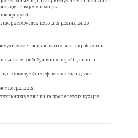
ристовується під час приготування та випікання
ис цієї товарної позиції:
нню продуктів.
 використовувати його для різних типів
одукт, може спеціалізуватися на виробництві
ипіканням хлібобулочних виробів, печива,
 що підвищує його ефективність під час
час нагрівання.
рихильників випічки та професійних кухарів.