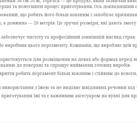
евий 38 см 20 м, TopPack — це продукт, який зазвичай вико
ерхні та полегшити процес приготування. Ось докладніший оп
зований, що робить його більш ковзним і запобігає прилипа
 а довжина — 20 метрів. Це зручні розміри, які дають змогу
 забезпечує чистоту та професійний зовнішній вигляд страв.
бо виробник цього пергаменту. Компанія, що виробляє цей пр
ористовується для розміщення на деках або формах перед в
липанню до поверхні та спрощує виймання готових виробів.
криття робить пергамент більш ковзним і стійким до вологи,
 використання з їжею та не виділяє шкідливих речовин під 
ас приготування їжі та є важливим аксесуаром на кухні для п