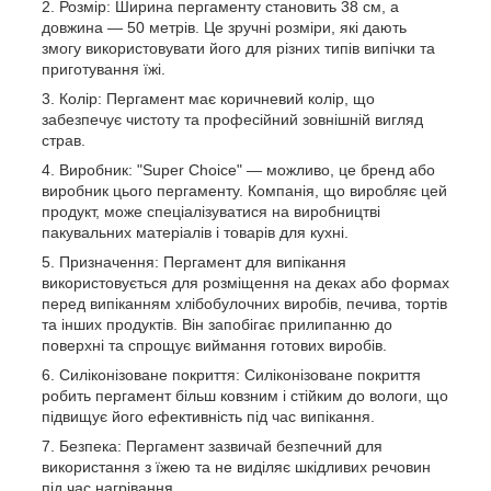
Розмір: Ширина пергаменту становить 38 см, а
довжина — 50 метрів. Це зручні розміри, які дають
змогу використовувати його для різних типів випічки та
приготування їжі.
Колір: Пергамент має коричневий колір, що
забезпечує чистоту та професійний зовнішній вигляд
страв.
Виробник: "Super Choice" — можливо, це бренд або
виробник цього пергаменту. Компанія, що виробляє цей
продукт, може спеціалізуватися на виробництві
пакувальних матеріалів і товарів для кухні.
Призначення: Пергамент для випікання
використовується для розміщення на деках або формах
перед випіканням хлібобулочних виробів, печива, тортів
та інших продуктів. Він запобігає прилипанню до
поверхні та спрощує виймання готових виробів.
Силіконізоване покриття: Силіконізоване покриття
робить пергамент більш ковзним і стійким до вологи, що
підвищує його ефективність під час випікання.
Безпека: Пергамент зазвичай безпечний для
використання з їжею та не виділяє шкідливих речовин
під час нагрівання.