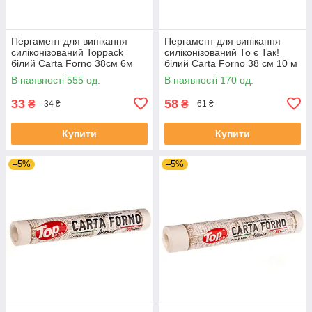
Пергамент для випікання
Пергамент для випікання
силіконізований Toppack
силіконізований То є Так!
білий Carta Forno 38см 6м
білий Carta Forno 38 см 10 м
В наявності 555 од.
В наявності 170 од.
33
58
₴
₴
34 ₴
61 ₴
Купити
Купити
–5%
–5%