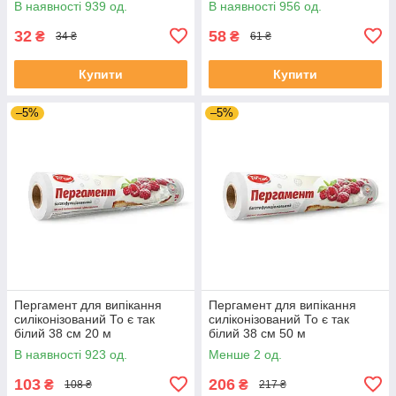
В наявності 939 од.
В наявності 956 од.
32
58
₴
₴
34 ₴
61 ₴
Купити
Купити
–5%
–5%
Пергамент для випікання
Пергамент для випікання
силіконізований То є так
силіконізований То є так
білий 38 см 20 м
білий 38 см 50 м
В наявності 923 од.
Менше 2 од.
103
206
₴
₴
108 ₴
217 ₴