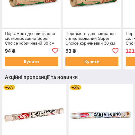
Пергамент для випікання
Пергамент для випікання
Перг
силіконізований Super
силіконізований Super
силі
Choice коричневий 38 см
Choice коричневий 38 см
Choi
50 м
20 м
94
53
121
₴
₴
Купити
Купити
Акційні пропозиції та новинки
–5%
–5%