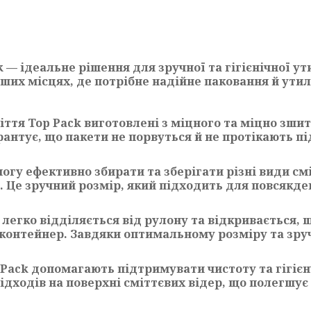
k — ідеальне рішення для зручної та гігієнічної ут
нших місцях, де потрібне надійне паковання й утил
міття Top Pack виготовлені з міцного та міцно зши
арантує, що пакети не порвуться й не протікають п
 змогу ефективно збирати та зберігати різні види с
. Це зручний розмір, який підходить для повсякде
легко відділяється від рулону та відкривається, 
 контейнер. Завдяки оптимальному розміру та зручн
p Pack допомагають підтримувати чистоту та гігієн
дходів на поверхні сміттєвих відер, що полегшує 