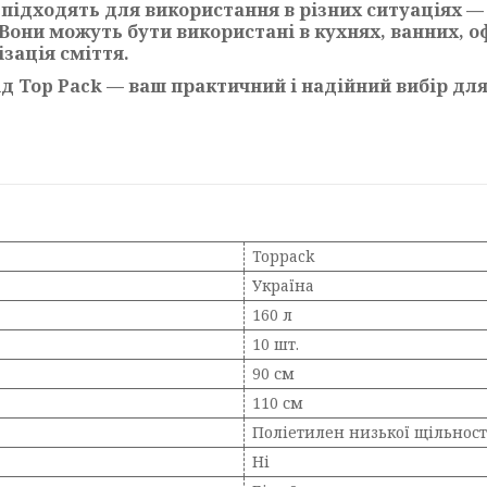
о підходять для використання в різних ситуаціях 
Вони можуть бути використані в кухнях, ванних, оф
ізація сміття.
ід Top Pack — ваш практичний і надійний вибір для
Toppack
Україна
160 л
10 шт.
90 см
110 см
Поліетилен низької щільності
Ні