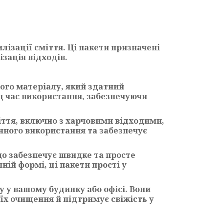
илізації сміття. Ці пакети призначені
ізація відходів.
того матеріалу, який здатний
ід час використання, забезпечуючи
міття, включно з харчовими відходими,
нного використання та забезпечує
що забезпечує швидке та просте
ій формі, ці пакети прості у
у у вашому будинку або офісі. Вони
їх очищення й підтримує свіжість у