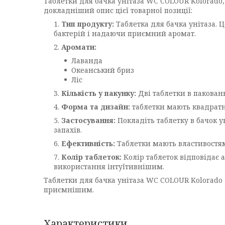
Таблетки для бачка унітаза WC COLOUR Kolorado, 
докладніший опис цієї товарної позиції:
Тип продукту:
Таблетка для бачка унітаза. Ц
бактерій і надаючи приємний аромат.
Аромати:
Лаванда
Океанський бриз
Ліс
Кількість у пакунку:
Дві таблетки в пакованн
Форма та дизайн:
таблетки мають квадратн
Застосування:
Покладіть таблетку в бачок 
запахів.
Ефективність:
Таблетки мають властивостям
Колір таблеток:
Колір таблеток відповідає 
використання інтуїтивнішим.
Таблетки для бачка унітаза WC COLOUR Kolorado 
приємнішим.
Характеристики