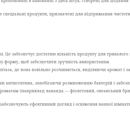
пропоновані в пакованні з двох штук, створені для додання с
е спеціальні продукти, призначені для підтримання чистоти т
і. Це забезпечує достатню кількість продукту для тривалого
у форму, щоб забезпечити зручність використання.
унітаза, де вона повільно розчиняється, виділяючи аромат і
и антисептика, запобігаючи розмноженню бактерій і забезп
ароматам (наприклад лаванда — фіолетовий, океанський бриз
забезпечують ефективний догляд і освіження ванної кімнати