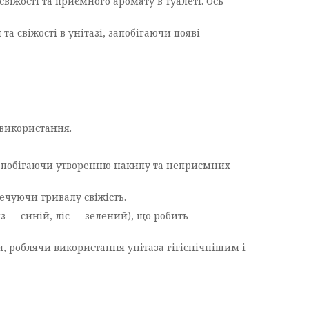
віжості та приємного аромату в туалеті. Ось
а свіжості в унітазі, запобігаючи появі
 використання.
 запобігаючи утворенню накипу та неприємних
ечуючи тривалу свіжість.
 — синій, ліс — зелений), що робить
, роблячи використання унітаза гігієнічнішим і