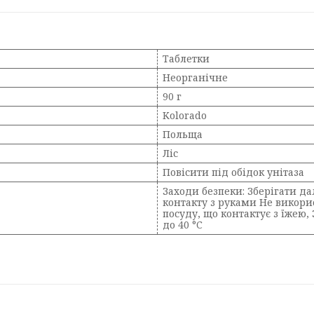
Таблетки
Неорганічне
90 г
Kolorado
Польща
Ліс
Повісити під обідок унітаза
Заходи безпеки: Зберігати д
контакту з руками Не викорис
посуду, що контактує з їжею, 
до 40 °C