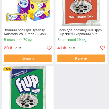
Змінний блок для туалету
Засіб для прочищення труб
Kolorado WC Fresh Лимон
Flup ФЛУП червоний 80г
В наявності 70 од.
В наявності 29 од.
20
41
₴
₴
21 ₴
43 ₴
Купити
Купити
–5%