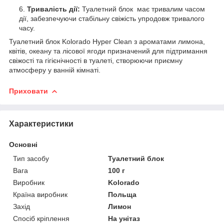
Тривалість дії:
Туалетний блок має тривалим часом
дії, забезпечуючи стабільну свіжість упродовж тривалого
часу.
Туалетний блок Kolorado Hyper Clean з ароматами лимона,
квітів, океану та лісової ягоди призначений для підтримання
свіжості та гігієнічності в туалеті, створюючи приємну
атмосферу у ванній кімнаті.
Приховати
Характеристики
Основні
Тип засобу
Туалетний блок
Вага
100 г
Виробник
Kolorado
Країна виробник
Польща
Захід
Лимон
Спосіб кріплення
На унітаз