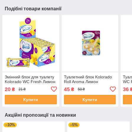
Подібні товари компанії
Змінний блок для туалету
Туалетний блок Kolorado
Туал
Kolorado WC Fresh Лимон
Roll Aroma Лимон
WC 
20
45
36
₴
₴
21 ₴
50 ₴
Купити
Купити
Акційні пропозиції та новинки
–10%
–5%