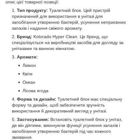
опис цієї товарної позиції:
Тип продукту:
Туалетний блок. Цей пристрій
призначений для використання в унітазі для
запобігання утворенню бактерій, усунення неприємних
запахів і надання свіжого аромату.
Бренд:
Kolorado Hyper Clean. Це бренд, що
спеціалізується на виробництві засобів для догляду за
унітазами та ванною кімнатою.
Аромати:
Лимон
Квіти
Океан
Лісова ягода
Форма та дизайн:
Туалетний блок має спеціальну
форму та дизайн, щоб забезпечити зручність
використання й декоративний вигляд у унітазі.
Застосування:
Встановіть туалетний блок у унітаз,
де він діятиме, виконуючи функції усунення запахів і
запобігання утворенню бактерій під час кожного
змивання.