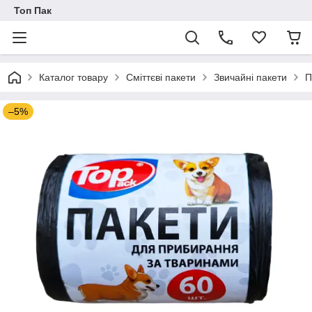
Топ Пак
Каталог товару
Сміттєві пакети
Звичайні пакети
П
–5%