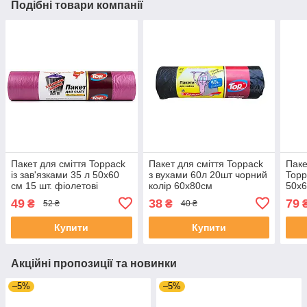
Подібні товари компанії
Пакет для сміття Toppack
Пакет для сміття Toppack
Паке
із зав'язками 35 л 50х60
з вухами 60л 20шт чорний
Topp
см 15 шт. фіолетові
колір 60х80см
50х6
49
38
79
₴
₴
52 ₴
40 ₴
Купити
Купити
Акційні пропозиції та новинки
–5%
–5%