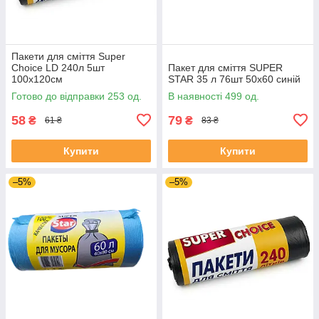
Пакети для сміття Super
Choice LD 240л 5шт
Пакет для сміття SUPER
100х120см
STAR 35 л 76шт 50х60 синій
Готово до відправки 253 од.
В наявності 499 од.
58
79
₴
₴
61 ₴
83 ₴
Купити
Купити
–5%
–5%