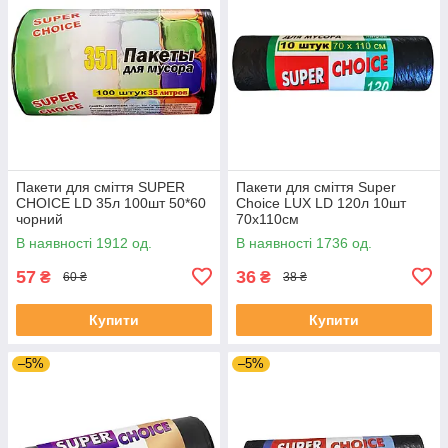
Пакети для сміття SUPER
Пакети для сміття Super
CHOICE LD 35л 100шт 50*60
Choice LUX LD 120л 10шт
чорний
70х110см
В наявності 1912 од.
В наявності 1736 од.
57
36
₴
₴
60 ₴
38 ₴
Купити
Купити
–5%
–5%