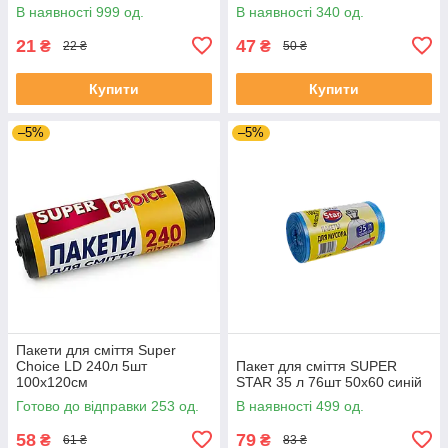
В наявності 999 од.
В наявності 340 од.
21
47
₴
₴
22 ₴
50 ₴
Купити
Купити
–5%
–5%
Пакети для сміття Super
Choice LD 240л 5шт
Пакет для сміття SUPER
100х120см
STAR 35 л 76шт 50х60 синій
Готово до відправки 253 од.
В наявності 499 од.
58
79
₴
₴
61 ₴
83 ₴