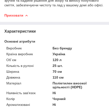
зручне та надійне рішення для збору та виносу побутового
сміття, забезпечуючи чистоту та лад у вашому домі або офісі.
Приховати
Характеристики
Основні атрибути
Виробник
Без бренду
Країна виробник
Україна
Об`єм
120 л
Кількість в рулоні
25 шт.
Ширина
70 см
Довжина
110 см
Матеріал
Поліетилен високої
щільності (HDPE)
Наявність зав'язок
Ні
Колір
Чорний
Ароматизовані
Ні