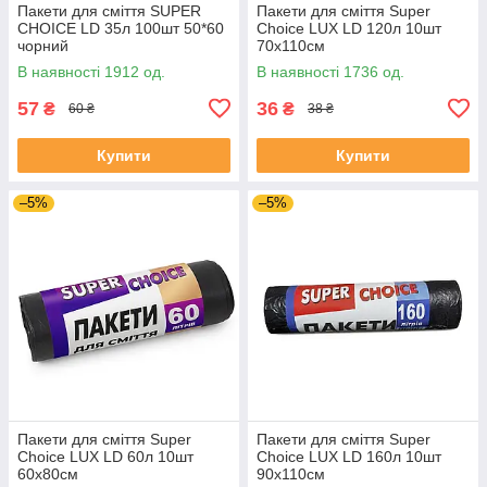
Пакети для сміття SUPER
Пакети для сміття Super
CHOICE LD 35л 100шт 50*60
Choice LUX LD 120л 10шт
чорний
70х110см
В наявності 1912 од.
В наявності 1736 од.
57
36
₴
₴
60 ₴
38 ₴
Купити
Купити
–5%
–5%
Пакети для сміття Super
Пакети для сміття Super
Choice LUX LD 60л 10шт
Choice LUX LD 160л 10шт
60х80см
90х110см