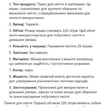
Тип продукту:
Пакет для сміття із зав'язками. Це
мішки, спроєктовані для зручного збирання та
винесення сміття, з передбаченими зав'язками для
легкості використання.
Бренд:
Toppack.
Об'єм:
Розмір мішка становить 120 літрів. Цей обсяг
часто використовується для побутового сміття в
домашніх умовах.
Кількість у пакунку:
Паковання містить 25 мішків.
Зав'язки:
без завязок.
Матеріал:
Мешки виготовлені з міцного матеріалу,
що забезпечує надійність і протистояння розривам.
Колір:
чорні.
Міцність:
Мішки зазвичай мають достатню міцність
для утримування різноманітних сміттєвих відходів.
Застосування:
Призначені для використання в
домашніх умовах, офісах та інших місцях для збирання
та транспортування побутового сміття.
Пакети для сміття Toppack об'ємом 120 літрів являють собою