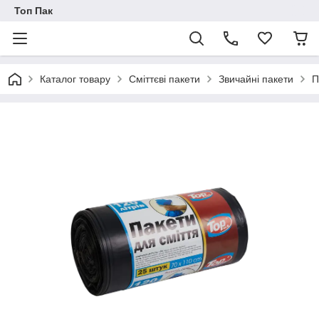
Топ Пак
Каталог товару
Сміттєві пакети
Звичайні пакети
П