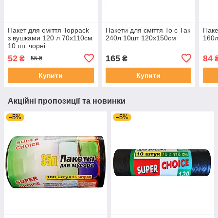
Пакет для сміття Toppack
Пакети для сміття To є Так
Паке
з вушками 120 л 70х110см
240л 10шт 120х150см
160л
10 шт. чорні
52
165
84
₴
₴
55 ₴
Купити
Купити
Акційні пропозиції та новинки
–5%
–5%