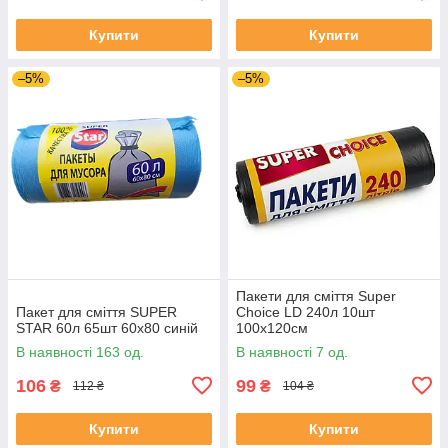
Купити
Купити
–5%
–5%
Пакети для сміття Super
Пакет для сміття SUPER
Choice LD 240л 10шт
STAR 60л 65шт 60х80 синій
100х120см
В наявності 163 од.
В наявності 7 од.
106
99
₴
₴
112 ₴
104 ₴
Купити
Купити