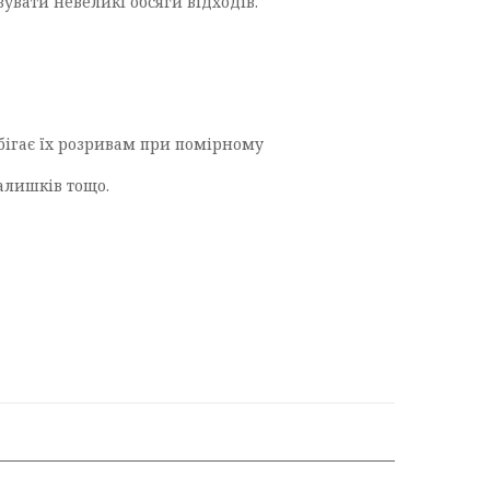
увати невеликі обсяги відходів.
обігає їх розривам при помірному
залишків тощо.