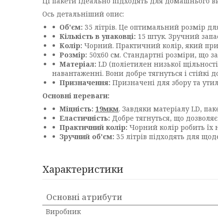
Ці пакети ідеально підходять для домашнього ви
Ось детальніший опис:
Об'єм:
35 літрів. Це оптимальний розмір для
Кількість в упаковці:
15 штук. Зручний запа
Колір:
Чорний. Практичний колір, який прих
Розмір:
50х60 см. Стандартні розміри, що з
Матеріал:
LD (поліетилен низької щільності
навантаженні. Вони добре тягнуться і стійкі д
Призначення:
Призначені для збору та утилі
Основні переваги:
Міцність:
19мкм
. Завдяки матеріалу LD, п
Еластичність:
Добре тягнуться, що дозволяє
Практичний колір:
Чорний колір робить їх 
Зручний об'єм:
35 літрів підходять для що
Характеристики
Основні атрибути
Виробник