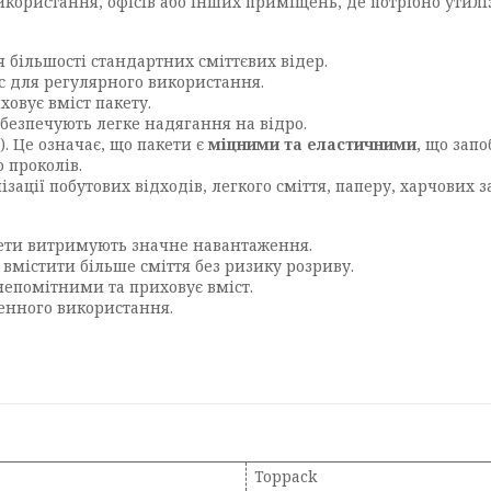
користання, офісів або інших приміщень, де потрібно утиліз
 більшості стандартних сміттєвих відер.
с для регулярного використання.
овує вміст пакету.
абезпечують легке надягання на відро.
). Це означає, що пакети є
міцними та еластичними
, що зап
о проколів.
зації побутових відходів, легкого сміття, паперу, харчових 
акети витримують значне навантаження.
 вмістити більше сміття без ризику розриву.
непомітними та приховує вміст.
денного використання.
Toppack