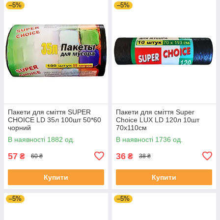
–5%
–5%
Пакети для сміття SUPER
Пакети для сміття Super
CHOICE LD 35л 100шт 50*60
Choice LUX LD 120л 10шт
чорний
70х110см
В наявності 1882 од.
В наявності 1736 од.
57
36
₴
₴
60 ₴
38 ₴
Купити
Купити
–5%
–5%