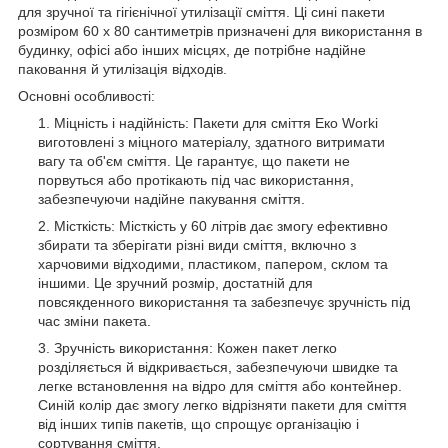
для зручної та гігієнічної утилізації сміття. Ці сині пакети
розміром 60 x 80 сантиметрів призначені для використання в
будинку, офісі або інших місцях, де потрібне надійне
паковання й утилізація відходів.
Основні особливості:
Міцність і надійність: Пакети для сміття Еко Worki
виготовлені з міцного матеріалу, здатного витримати
вагу та об'єм сміття. Це гарантує, що пакети не
порвуться або протікають під час використання,
забезпечуючи надійне пакування сміття.
Місткість: Місткість у 60 літрів дає змогу ефективно
збирати та зберігати різні види сміття, включно з
харчовими відходими, пластиком, папером, склом та
іншими. Це зручний розмір, достатній для
повсякденного використання та забезпечує зручність під
час зміни пакета.
Зручність використання: Кожен пакет легко
розділяється й відкривається, забезпечуючи швидке та
легке встановлення на відро для сміття або контейнер.
Синій колір дає змогу легко відрізняти пакети для сміття
від інших типів пакетів, що спрощує організацію і
сортування сміття.