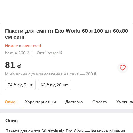
Пакети для сміття Еко Worki 60 л 100 шт 60х80
см сині
Немає в наявності
Код: 4-206-2
Опт і роздріб
81
₴
Мінімальна сума замовлення на сайті — 200 ₴
74 ₴
від 5 шт.
62 ₴
від 20 шт.
Опис
Характеристики
Доставка
Оплата
Умови п
Опис
Пакети для сміття 60 літрів від Еко Worki — ідеальне рішення