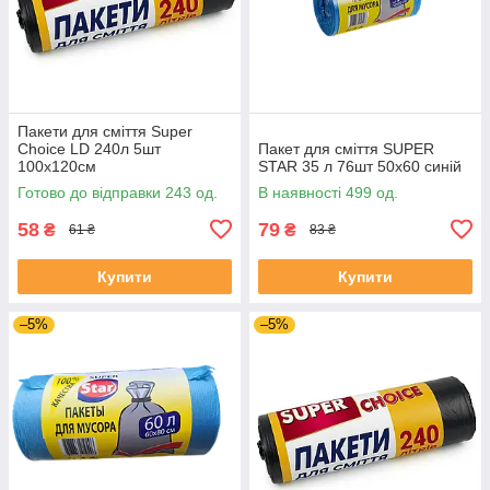
Пакети для сміття Super
Choice LD 240л 5шт
Пакет для сміття SUPER
100х120см
STAR 35 л 76шт 50х60 синій
Готово до відправки 243 од.
В наявності 499 од.
58
79
₴
₴
61 ₴
83 ₴
Купити
Купити
–5%
–5%