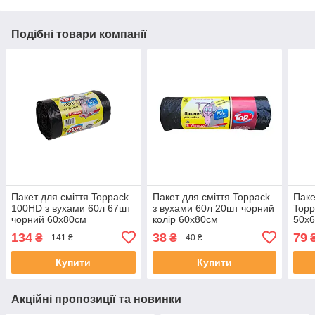
Подібні товари компанії
Пакет для сміття Toppack
Пакет для сміття Toppack
Паке
100HD з вухами 60л 67шт
з вухами 60л 20шт чорний
Topp
чорний 60х80см
колір 60х80см
50х6
134
38
79
₴
₴
141 ₴
40 ₴
Купити
Купити
Акційні пропозиції та новинки