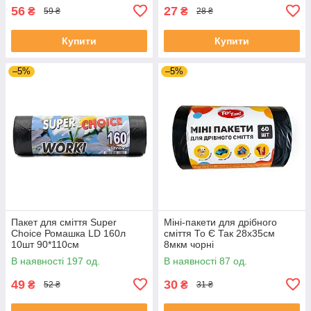
56
27
₴
₴
59 ₴
28 ₴
Купити
Купити
–5%
–5%
Пакет для сміття Super
Міні-пакети для дрібного
Choice Ромашка LD 160л
сміття То Є Так 28х35см
10шт 90*110см
8мкм чорні
В наявності 197 од.
В наявності 87 од.
49
30
₴
₴
52 ₴
31 ₴