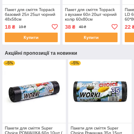
Пакет для сміття Toppack
Пакет для сміття Toppack
Паке
базовий 25л 25шт чорний
з вухами 60л 20шт чорний
LD 6
48х58см
колір 60х80см
60*
18
38
22
₴
₴
19 ₴
40 ₴
Купити
Купити
Акційні пропозиції та новинки
–5%
–5%
Пакети для сміття Super
Пакети для сміття Super
Choice РОМАШКА 60л 10шт (
Choice Ромашка 35л 15шт