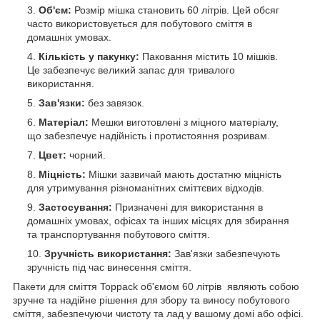
Об'єм:
Розмір мішка становить 60 літрів. Цей обсяг
часто використовується для побутового сміття в
домашніх умовах.
Кількість у пакунку:
Паковання містить 10 мішків.
Це забезпечує великий запас для тривалого
використання.
Зав'язки:
без завязок.
Матеріал:
Мешки виготовлені з міцного матеріалу,
що забезпечує надійність і протистояння розривам.
Цвет:
чорний.
Міцність:
Мішки зазвичай мають достатню міцність
для утримування різноманітних сміттєвих відходів.
Застосування:
Призначені для використання в
домашніх умовах, офісах та інших місцях для збирання
та транспортування побутового сміття.
Зручність використання:
Зав'язки забезпечують
зручність під час винесення сміття.
Пакети для сміття Toppack об'ємом 60 літрів являють собою
зручне та надійне рішення для збору та виносу побутового
сміття, забезпечуючи чистоту та лад у вашому домі або офісі.