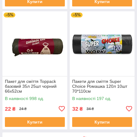
Купити
Купити
–5%
–5%
Пакет для сміття Toppack
Пакети для сміття Super
базовий 35л 25шт чорний
Choice Ромашка 120л 10шт
66х52см
70*110см
В наявності 998 од.
В наявності 197 од.
22
32
₴
₴
24 ₴
34 ₴
Купити
Купити